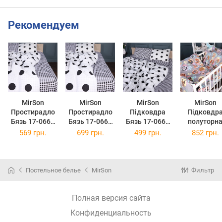
Рекомендуем
MirSon
MirSon
MirSon
MirSon
Простирадло
Простирадло
Підковдра
Підковдр
Бязь 17-0664
Бязь 17-0664
Бязь 17-0664
полуторн
Cell Circles 200
Cell Circles 220
Cell Circles 110
143х210 с
569 грн.
699 грн.
499 грн.
852 грн.
х 220 см
х 240 см
x 140 см
Kids Time 1
0661 Happ
Dogs
Постельное белье
MirSon
Фильтр
Полная версия сайта
Конфиденциальность