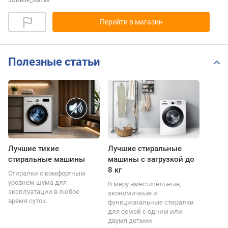
SONMIR_homes
Перейти в магазин
Полезные статьи
Лучшие тихие
Лучшие стиральные
стиральные машины
машины с загрузкой до
8 кг
Стиралки с комфортным
уровнем шума для
В меру вместительные,
эксплуатации в любое
экономичные и
время суток.
функциональные стиралки
для семей с одним или
двумя детьми.