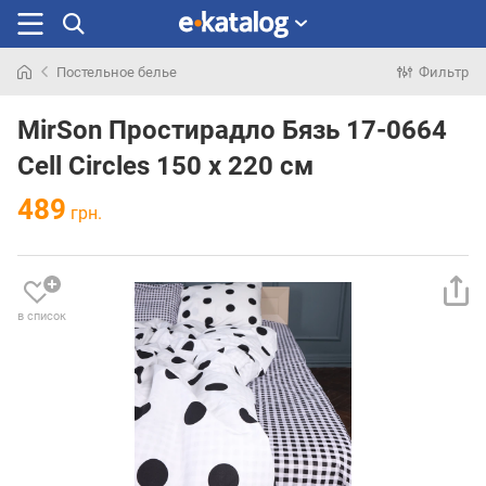
Постельное белье
Фильтр
Искали
раньше
MirSon Простирадло Бязь 17-0664
Cell Circles 150 х 220 см
489
грн.
в список