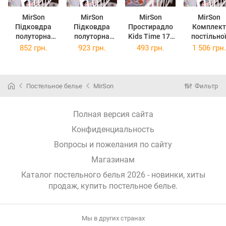
MirSon
MirSon
MirSon
MirSon
Підковдра
Підковдра
Простирадло
Комплект
полуторна
полуторна
Kids Time 17-
постільно
143х210 см
євро 160х220
0661 Happy
білизни
852 грн.
923 грн.
493 грн.
1 506 грн.
Kids Time 17-
см Kids Time
Dogs
Полуторно
0661 Happy
17-0661 Happy
полуторне
143 x 210 
Dogs
Dogs
150х200 см
Kids Time 1
Різнобарвне
0661 Happ
Постельное белье
MirSon
Фильтр
Бязь
Dogs Бязь
Полная версия сайта
Конфиденциальность
Вопросы и пожелания по сайту
Магазинам
Каталог постельного белья 2026 - новинки, хиты
продаж,
купить постельное белье
.
Мы в других странах