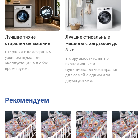
Лучшие тихие
Лучшие стиральные
стиральные машины
машины с загрузкой до
8 кг
Стиралки с комфортным
уровнем шума для
В меру вместительные,
эксплуатации в любое
экономичные и
время суток.
функциональные стиралки
для семей с одним или
двумя детьми.
Рекомендуем