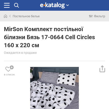
Постельное белье
Фильтр
Искали
раньше
MirSon Комплект постільної
білизни Бязь 17-0664 Cell Circles
160 x 220 см
Ожидается в продаже
в список