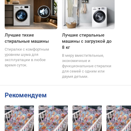
Лучшие тихие
Лучшие стиральные
стиральные машины
машины с загрузкой до
8 кг
Стиралки с комфортным
уровнем шума для
В меру вместительные,
эксплуатации в любое
экономичные и
время суток.
функциональные стиралки
для семей с одним или
двумя детьми.
Рекомендуем