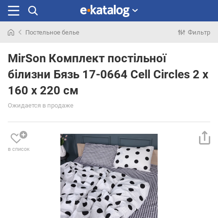
Постельное белье
Фильтр
Искали
раньше
MirSon Комплект постільної
білизни Бязь 17-0664 Cell Circles 2 x
160 x 220 см
Ожидается в продаже
в список