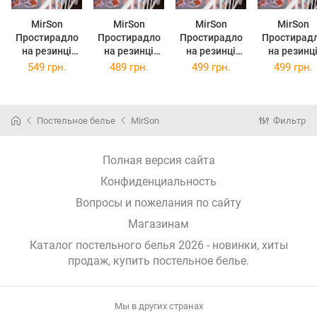
MirSon
MirSon
MirSon
MirSon
Простирадло
Простирадло
Простирадло
Простирад
на резинці
на резинці
на резинці
на резинц
Kids Time 17-
Kids Time 17-
Kids Time 17-
Kids Time 1
549 грн.
489 грн.
499 грн.
499 грн.
0661 Happy
0661 Happy
0661 Happy
0661 Happ
Dogs 70х190
Dogs 80х160
Dogs 70х130
Dogs 70х14
см бязь
см бязь
см бязь
см бязь
різнокольоров
різнокольоров
різнокольоров
різнокольо
Постельное белье
MirSon
Фильтр
е
е
е
е
Полная версия сайта
Конфиденциальность
Вопросы и пожелания по сайту
Магазинам
Каталог постельного белья 2026 - новинки, хиты
продаж,
купить постельное белье
.
Мы в других странах