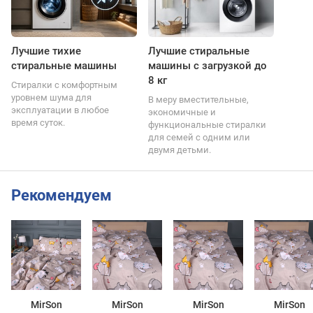
Лучшие тихие
Лучшие стиральные
стиральные машины
машины с загрузкой до
8 кг
Стиралки с комфортным
уровнем шума для
В меру вместительные,
эксплуатации в любое
экономичные и
время суток.
функциональные стиралки
для семей с одним или
двумя детьми.
Рекомендуем
MirSon
MirSon
MirSon
MirSon