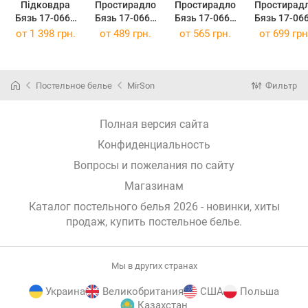
Підковдра
Простирадло
Простирадло
Простирад
Бязь 17-0665
Бязь 17-0665
Бязь 17-0665
Бязь 17-06
Cream Kittens
Cream Kittens
Cream Kittens
Cream Kitte
от
1 398 грн.
от
489 грн.
от
565 грн.
от
699 грн
220 x 240 см
150 х 220 см
200 х 220 см
220 х 240 
Постельное белье
MirSon
Фильтр
Полная версия сайта
Конфиденциальность
Вопросы и пожелания по сайту
Магазинам
Каталог постельного белья 2026 - новинки, хиты
продаж,
купить постельное белье
.
Мы в других странах
Украина
Великобритания
США
Польша
Казахстан