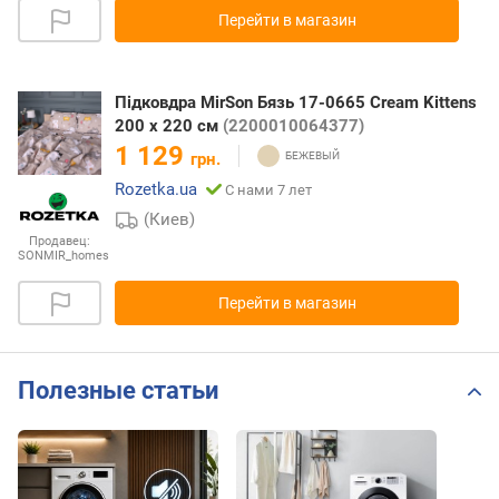
Перейти в магазин
Підковдра MirSon Бязь 17-0665 Cream Kittens
200 x 220 см
(2200010064377)
1 129
грн.
Rozetka.ua
С нами 7 лет
(Киев)
Продавец:
SONMIR_homes
Перейти в магазин
Полезные статьи