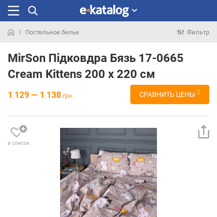
Постельное белье
Фильтр
Искали
раньше
MirSon Підковдра Бязь 17-0665
Cream Kittens 200 x 220 см
2
1 129 — 1 138
СРАВНИТЬ ЦЕНЫ
грн.
в список