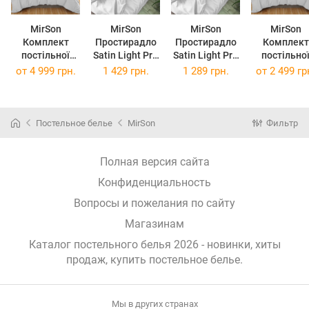
MirSon
MirSon
MirSon
MirSon
Комплект
Простирадло
Простирадло
Комплект
постільної
Satin Light Pro
Satin Light Pro
постільно
білизни Satin
10-001 Snow
10-001 Snow
білизни Satin
от
4 999 грн.
1 429 грн.
1 289 грн.
от
2 499 гр
Light Pro 10-
White 220 х
White 200 х
Light Pro 1
001 Snow
240 см
220 см
001 Snow
White 2 x 143 x
White 143 
210 см
210 см
Постельное белье
MirSon
Фильтр
Полная версия сайта
Конфиденциальность
Вопросы и пожелания по сайту
Магазинам
Каталог постельного белья 2026 - новинки, хиты
продаж,
купить постельное белье
.
Мы в других странах