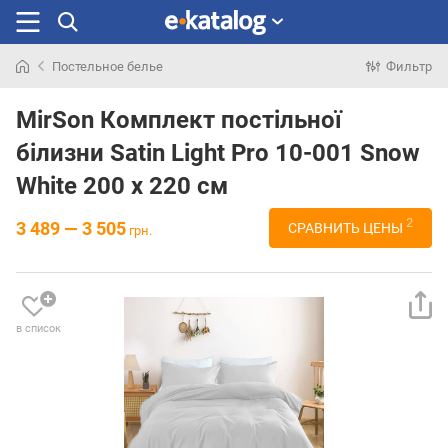
Постельное белье
Фильтр
Искали
раньше
MirSon Комплект постільної
білизни Satin Light Pro 10-001 Snow
White 200 x 220 см
2
3 489 — 3 505
СРАВНИТЬ ЦЕНЫ
грн.
в список