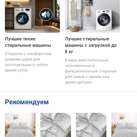
Лучшие тихие
Лучшие стиральные
стиральные машины
машины с загрузкой до
8 кг
Стиралки с комфортным
уровнем шума для
В меру вместительные,
эксплуатации в любое
экономичные и
время суток.
функциональные стиралки
для семей с одним или
двумя детьми.
Рекомендуем