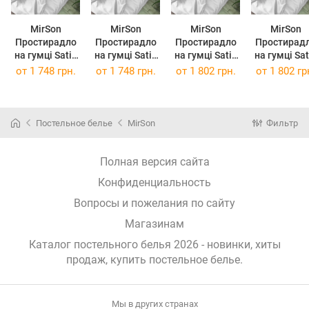
MirSon
MirSon
MirSon
MirSon
Простирадло
Простирадло
Простирадло
Простирад
на гумці Satin
на гумці Satin
на гумці Satin
на гумці Satin
Light Pro 10-
Light Pro 10-
Light Pro 10-
Light Pro 1
от
1 748 грн.
от
1 748 грн.
от
1 802 грн.
от
1 802 гр
001 Snow
001 Snow
001 Snow
001 Snow
White 150 х
White 150 х
White 160 х
White 160 
190 см
200 см
190 см
200 см
Постельное белье
MirSon
Фильтр
Полная версия сайта
Конфиденциальность
Вопросы и пожелания по сайту
Магазинам
Каталог постельного белья 2026 - новинки, хиты
продаж,
купить постельное белье
.
Мы в других странах