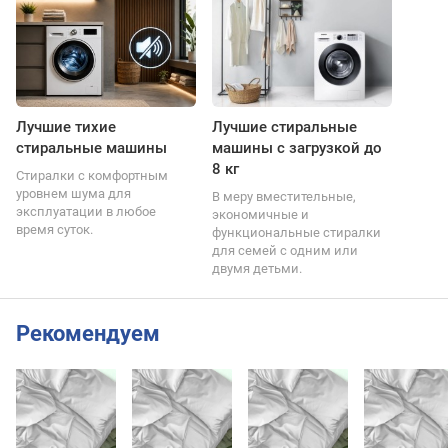
Лучшие тихие
Лучшие стиральные
стиральные машины
машины с загрузкой до
8 кг
Стиралки с комфортным
уровнем шума для
В меру вместительные,
эксплуатации в любое
экономичные и
время суток.
функциональные стиралки
для семей с одним или
двумя детьми.
Рекомендуем