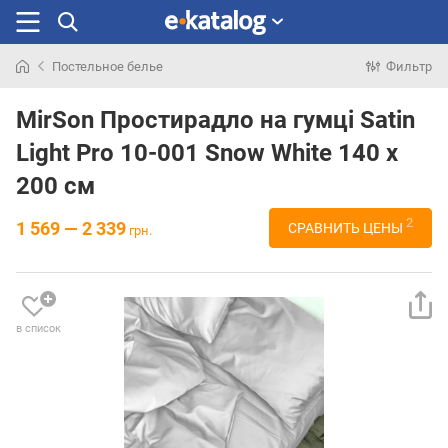
Постельное белье
Фильтр
Искали
раньше
MirSon Простирадло на гумці Satin
Light Pro 10-001 Snow White 140 х
200 см
2
1 569 — 2 339
СРАВНИТЬ ЦЕНЫ
грн.
в список