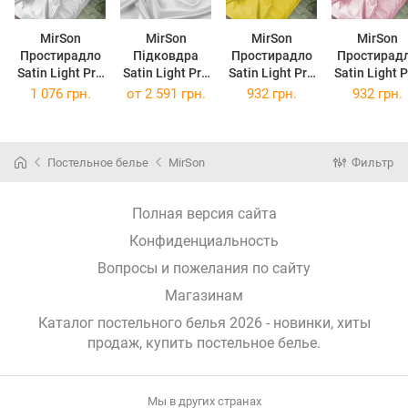
MirSon
MirSon
MirSon
MirSon
Простирадло
Підковдра
Простирадло
Простирад
Satin Light Pro
Satin Light Pro
Satin Light Pro
Satin Light 
10-001 Snow
10-001 Snow
10-002 Yellow
10-003 Pin
1 076 грн.
от
2 591 грн.
932 грн.
932 грн.
White 180x220
White 220 x
150х220 см
150х220 с
см
240 см
Постельное белье
MirSon
Фильтр
Полная версия сайта
Конфиденциальность
Вопросы и пожелания по сайту
Магазинам
Каталог постельного белья 2026 - новинки, хиты
продаж,
купить постельное белье
.
Мы в других странах