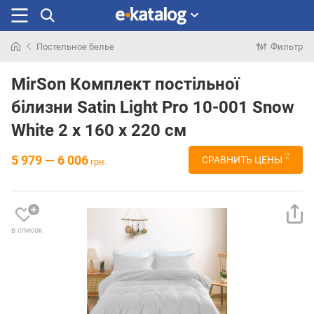
Постельное белье
Фильтр
Искали
раньше
MirSon Комплект постільної
білизни Satin Light Pro 10-001 Snow
White 2 x 160 x 220 см
2
5 979 — 6 006
СРАВНИТЬ ЦЕНЫ
грн.
в список