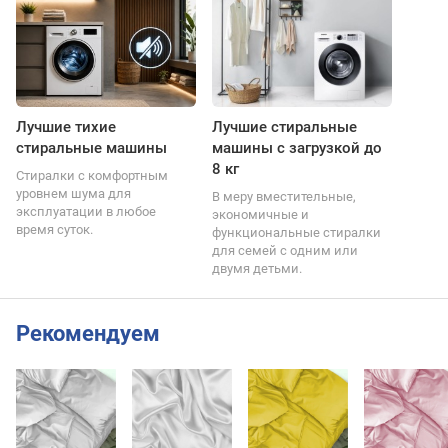
Лучшие тихие
Лучшие стиральные
стиральные машины
машины с загрузкой до
8 кг
Стиралки с комфортным
уровнем шума для
В меру вместительные,
эксплуатации в любое
экономичные и
время суток.
функциональные стиралки
для семей с одним или
двумя детьми.
Рекомендуем