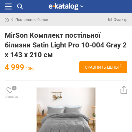
Постельное белье
Фильтр
Искали
раньше
MirSon Комплект постільної
білизни Satin Light Pro 10-004 Gray 2
x 143 x 210 см
4 999
2
СРАВНИТЬ ЦЕНЫ
грн.
в список