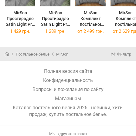
MirSon
MirSon
MirSon
MirSon
Простирадло
Простирадло
Комплект
Комплект
Satin Light Pro
Satin Light Pro
постільної
постільно
10-004 Gray
10-004 Gray
білизни Satin
білизни Satin
1 429 грн.
1 289 грн.
от
2 499 грн.
от
2 629 гр
220 х 240 см
200 х 220 см
Light Pro 10-
Light Pro 1
004 Gray 143 x
004 Gray 160
210 см
220 см
Постельное белье
MirSon
Фильтр
Полная версия сайта
Конфиденциальность
Вопросы и пожелания по сайту
Магазинам
Каталог постельного белья 2026 - новинки, хиты
продаж,
купить постельное белье
.
Мы в других странах