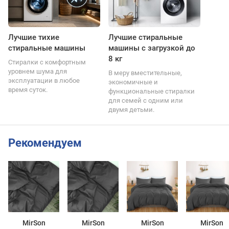
Лучшие тихие
Лучшие стиральные
стиральные машины
машины с загрузкой до
8 кг
Стиралки с комфортным
уровнем шума для
В меру вместительные,
эксплуатации в любое
экономичные и
время суток.
функциональные стиралки
для семей с одним или
двумя детьми.
Рекомендуем
MirSon
MirSon
MirSon
MirSon