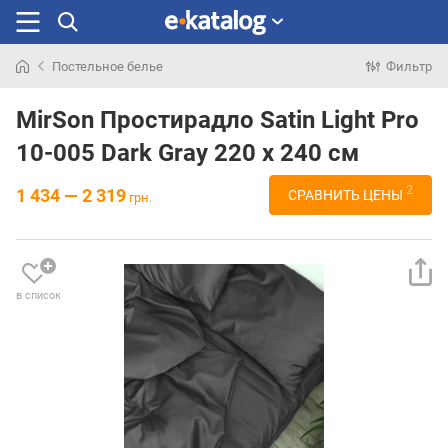
Постельное белье
Фильтр
Искали
раньше
MirSon Простирадло Satin Light Pro
10-005 Dark Gray 220 х 240 см
2
1 434 — 2 319
СРАВНИТЬ ЦЕНЫ
грн.
в список