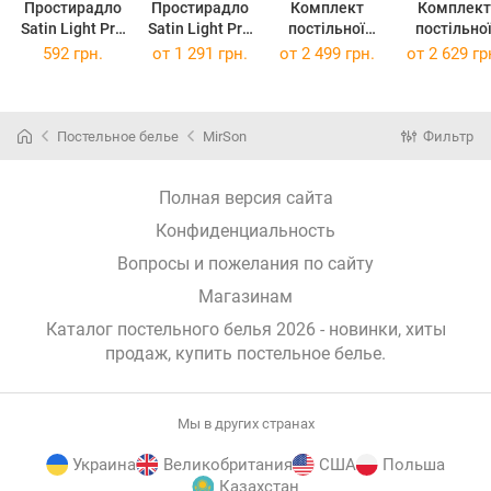
Простирадло
Простирадло
Комплект
Комплект
Satin Light Pro
Satin Light Pro
постільної
постільно
10-005 Dark
10-005 Dark
білизни Satin
білизни Satin
592 грн.
от
1 291 грн.
от
2 499 грн.
от
2 629 гр
Gray 110х160
Gray 200 х 220
Light Pro 10-
Light Pro 1
см
см
005 Dark Gray
005 Dark Gr
143 x 210 см
160 x 220 
Постельное белье
MirSon
Фильтр
Полная версия сайта
Конфиденциальность
Вопросы и пожелания по сайту
Магазинам
Каталог постельного белья 2026 - новинки, хиты
продаж,
купить постельное белье
.
Мы в других странах
Украина
Великобритания
США
Польша
Казахстан