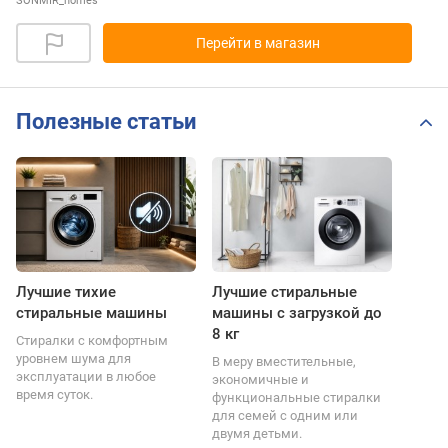
SONMIR_homes
Перейти в магазин
Полезные статьи
Лучшие тихие
Лучшие стиральные
стиральные машины
машины с загрузкой до
8 кг
Стиралки с комфортным
уровнем шума для
В меру вместительные,
эксплуатации в любое
экономичные и
время суток.
функциональные стиралки
для семей с одним или
двумя детьми.