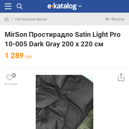
Постельное белье
Фильтр
Искали
раньше
MirSon Простирадло Satin Light Pro
10-005 Dark Gray 200 х 220 см
1 289
грн.
в список