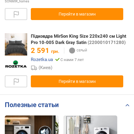
SONMIR_homes
Перейти в магазин
Підковдра MirSon King Size 220x240 см Light
Pro 10-005 Dark Gray Satin
(2200010171280)
2 591
грн.
Rozetka.ua
С нами 7 лет
(Киев)
Перейти в магазин
Полезные статьи