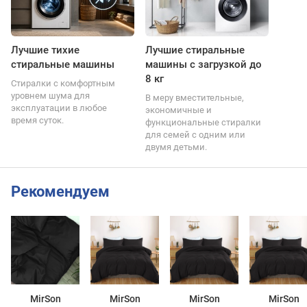
Лучшие тихие
Лучшие стиральные
стиральные машины
машины с загрузкой до
8 кг
Стиралки с комфортным
уровнем шума для
В меру вместительные,
эксплуатации в любое
экономичные и
время суток.
функциональные стиралки
для семей с одним или
двумя детьми.
Рекомендуем
MirSon
MirSon
MirSon
MirSon