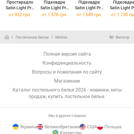
Простирадло
Підковдра
Підковдра
Підковдр
Satin Light Pro
Satin Light Pro
Satin Light Pro
Satin Light 
10-006 Black
10-006 Black
10-006 Black
10-006 Bla
от
932 грн.
от
1 578 грн.
от
1 649 грн.
от
1 730 гр
150 х 220 см
143 x 210 см
160 x 220 см
175 x 210 
Постельное белье
MirSon
Фильтр
Полная версия сайта
Конфиденциальность
Вопросы и пожелания по сайту
Магазинам
Каталог постельного белья 2026 - новинки, хиты
продаж,
купить постельное белье
.
Мы в других странах
Украина
Великобритания
США
Польша
Казахстан