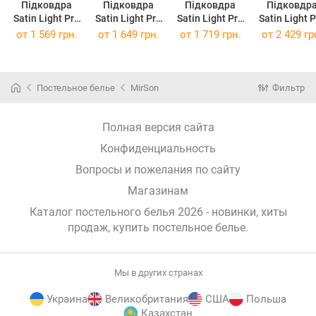
Підковдра
Підковдра
Підковдра
Підковдр
Satin Light Pro
Satin Light Pro
Satin Light Pro
Satin Light 
10-006 Black
10-006 Black
10-006 Black
10-006 Bla
от
1 569 грн.
от
1 649 грн.
от
1 719 грн.
от
2 429 гр
143 x 210 см
160 x 220 см
175 x 210 см
200 x 220 
Постельное белье
MirSon
Фильтр
Полная версия сайта
Конфиденциальность
Вопросы и пожелания по сайту
Магазинам
Каталог постельного белья 2026 - новинки, хиты
продаж,
купить постельное белье
.
Мы в других странах
Украина
Великобритания
США
Польша
Казахстан