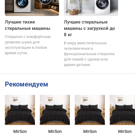
Лучшие тихие
Лучшие стиральные
стиральные машины
машины с загрузкой до
8 кг
Стиралки с комфортным
уровнем шума для
В меру вместительные,
эксплуатации в любое
экономичные и
время суток.
функциональные стиралки
для семей с одним или
двумя детьми.
Рекомендуем
MirSon
MirSon
MirSon
MirSon