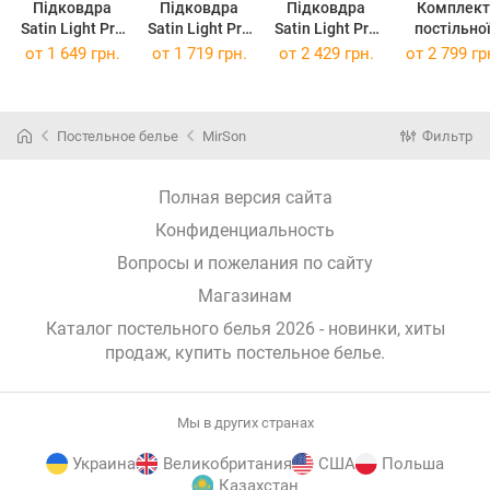
Підковдра
Підковдра
Підковдра
Комплект
Satin Light Pro
Satin Light Pro
Satin Light Pro
постільно
10-006 Black
10-006 Black
10-006 Black
білизни Satin
от
1 649 грн.
от
1 719 грн.
от
2 429 грн.
от
2 799 гр
160 x 220 см
175 x 210 см
200 x 220 см
Light Pro 1
006 Black 17
210 см
Постельное белье
MirSon
Фильтр
Полная версия сайта
Конфиденциальность
Вопросы и пожелания по сайту
Магазинам
Каталог постельного белья 2026 - новинки, хиты
продаж,
купить постельное белье
.
Мы в других странах
Украина
Великобритания
США
Польша
Казахстан