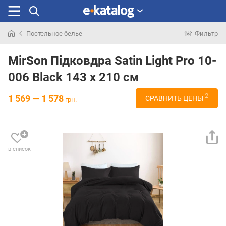
Постельное белье
Фильтр
Искали
раньше
MirSon Підковдра Satin Light Pro 10-
006 Black 143 x 210 см
2
1 569 — 1 578
СРАВНИТЬ ЦЕНЫ
грн.
в список