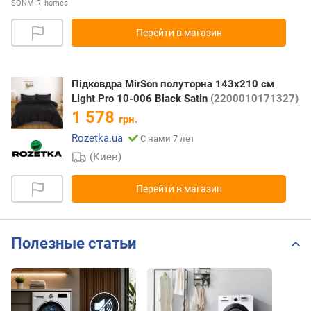
SONMIR_homes
Перейти в магазин
Підковдра MirSon полуторна 143x210 см
Light Pro 10-006 Black Satin
(2200010171327)
1 578
грн.
Rozetka.ua
С нами 7 лет
(Киев)
Перейти в магазин
Полезные статьи