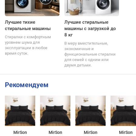
Лучшие тихие
Лучшие стиральные
стиральные машины
машины с загрузкой до
8 кг
Стиралки с комфортным
уровнем шума для
В меру вместительные,
эксплуатации в любое
экономичные и
время суток.
функциональные стиралки
для семей с одним или
двумя детьми.
Рекомендуем
MirSon
MirSon
MirSon
MirSon