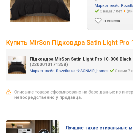
Маркетплейс:
Rozetk
С нами 7 лет
(Ки
в список
Купить MirSon Підковдра Satin Light Pro 
Підковдра MirSon Satin Light Pro 10-006 Black
(2200010171358)
Маркетплейс:
Rozetka.ua
SONMIR_homes
С нами 7 
Описание товара сформировано на базе данных из инте
непосредственно у продавца.
Лучшие тихие стиральные 