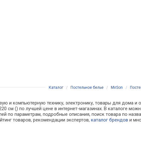
Каталог
/
Постельное белье
/
MirSon
/
Постел
вую и компьютерную технику, электронику, товары для дома и о
0 x 220 см () по лучшей цене в интернет-магазинах. В каталоге
лей по параметрам, подробные описания, поиск товара по назв
ейтинг товаров, рекомендации экспертов,
каталог брендов
и мно