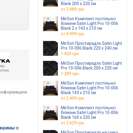
Black 200 x 220 см
от
3 489 грн.
MirSon Комплект постільної
білизни Satin Light Pro 10-006
Black 2 x 143 x 210 см
от
4 999 грн.
MirSon Простирадло Satin Light
Pro 10-006 Black 220 х 240 см
1 429 грн.
MirSon Простирадло Satin Light
ец:
Pro 10-006 Black 200 х 220 см
homes
1 289 грн.
MirSon Комплект постільної
білизни Satin Light Pro 10-006
 информацию
Black 143 x 210 см
от
2 499 грн.
MirSon Комплект постільної
білизни Satin Light Pro 10-006
Black 160 x 220 см
от
2 629 грн.
ашины с
MirSon Простирадло на гумці