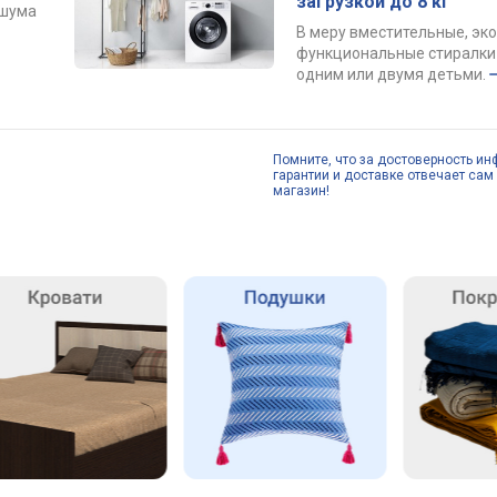
загрузкой до 8 кг
 шума
В меру вместительные, эк
функциональные стиралки 
одним или двумя детьми.
Помните, что за достоверность ин
гарантии и доставке отвечает сам 
магазин!