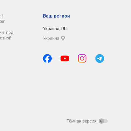
Ваш регион
е?
er.
Украина
,
RU
ии" под
ретной
Украина
Тёмная версия