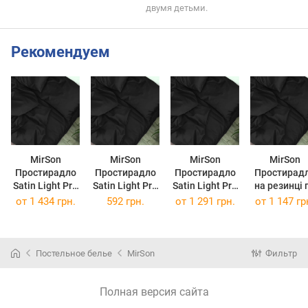
двумя детьми.
Рекомендуем
MirSon
MirSon
MirSon
MirSon
Простирадло
Простирадло
Простирадло
Простирад
Satin Light Pro
Satin Light Pro
Satin Light Pro
на резинці 
10-006 Black
10-006 Black
10-006 Black
периметр
от
1 434 грн.
592 грн.
от
1 291 грн.
от
1 147 гр
220x240 см
110х160 см
200x220 см
Satin Light 
10-006 Bla
80x190+25 
Постельное белье
MirSon
Фильтр
Полная версия сайта