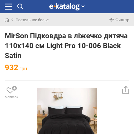
Постельное белье
Фильтр
Искали
раньше
MirSon Підковдра в ліжечко дитяча
110x140 см Light Pro 10-006 Black
Satin
932
грн.
в список