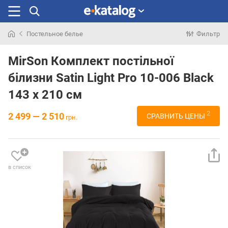
Постельное белье
Фильтр
Искали
раньше
MirSon Комплект постільної
білизни Satin Light Pro 10-006 Black
143 x 210 см
2
2 499 — 2 510
СРАВНИТЬ ЦЕНЫ
грн.
в список