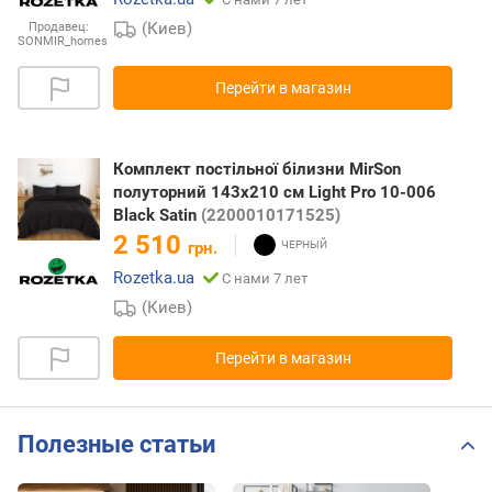
(Киев)
Продавец:
SONMIR_homes
Перейти в магазин
Комплект постільної білизни MirSon
полуторний 143x210 см Light Pro 10-006
Black Satin
(2200010171525)
2 510
грн.
Rozetka.ua
С нами 7 лет
(Киев)
Перейти в магазин
Полезные статьи