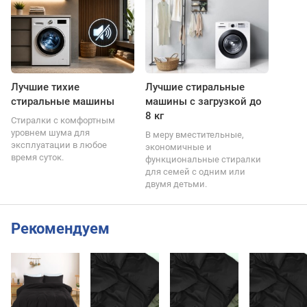
Лучшие тихие
Лучшие стиральные
стиральные машины
машины с загрузкой до
8 кг
Стиралки с комфортным
уровнем шума для
В меру вместительные,
эксплуатации в любое
экономичные и
время суток.
функциональные стиралки
для семей с одним или
двумя детьми.
Рекомендуем