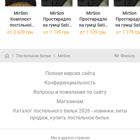
MirSon
MirSon
MirSon
MirSon
Комплект
Простирадло
Простирадло
Простирад
постільної
на гумці Satin
на гумці Satin
на гумці Satin
білизни Satin
Light Pro 10-
Light Pro 10-
Light Pro 1
от
2 629 грн.
от
1 139 грн.
от
1 129 грн.
от
1 179 гр
Light Pro 10-
006 Black 80 х
006 Black 80 х
006 Black 90
006 Black 160 x
190 см
200 см
190 см
220 см
Постельное белье
MirSon
Фильтр
Полная версия сайта
Конфиденциальность
Вопросы и пожелания по сайту
Магазинам
Каталог постельного белья 2026 - новинки, хиты
продаж,
купить постельное белье
.
Мы в других странах