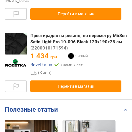
SONMIR_homes
Перейти в магазин
Простирадло на резинці по периметру MirSon
Satin Light Pro 10-006 Black 120x190+25 см
(2200010171594)
1 434
грн.
Rozetka.ua
С нами 7 лет
(Киев)
Перейти в магазин
Полезные статьи