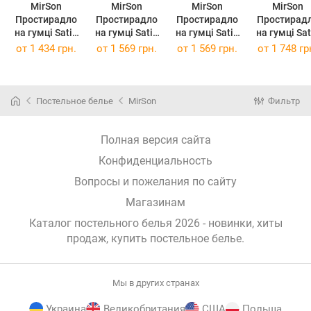
MirSon
MirSon
MirSon
MirSon
Простирадло
Простирадло
Простирадло
Простирад
на гумці Satin
на гумці Satin
на гумці Satin
на гумці Satin
Light Pro 10-
Light Pro 10-
Light Pro 10-
Light Pro 1
от
1 434 грн.
от
1 569 грн.
от
1 569 грн.
от
1 748 гр
006 Black 120 х
006 Black 140 х
006 Black 140 х
006 Black 15
200 см
190 см
200 см
190 см
Постельное белье
MirSon
Фильтр
Полная версия сайта
Конфиденциальность
Вопросы и пожелания по сайту
Магазинам
Каталог постельного белья 2026 - новинки, хиты
продаж,
купить постельное белье
.
Мы в других странах
Украина
Великобритания
США
Польша