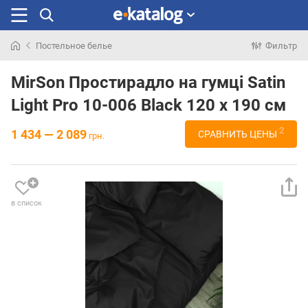
Постельное белье
Фильтр
Искали
раньше
MirSon Простирадло на гумці Satin
Light Pro 10-006 Black 120 х 190 см
2
1 434 — 2 089
СРАВНИТЬ ЦЕНЫ
грн.
в список