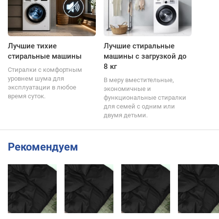
Лучшие тихие
Лучшие стиральные
стиральные машины
машины с загрузкой до
8 кг
Стиралки с комфортным
уровнем шума для
В меру вместительные,
эксплуатации в любое
экономичные и
время суток.
функциональные стиралки
для семей с одним или
двумя детьми.
Рекомендуем