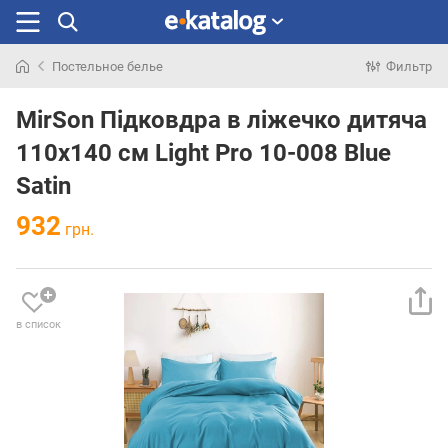
Постельное белье
Фильтр
Искали
раньше
MirSon Підковдра в ліжечко дитяча
110x140 см Light Pro 10-008 Blue
Satin
932
грн.
в список