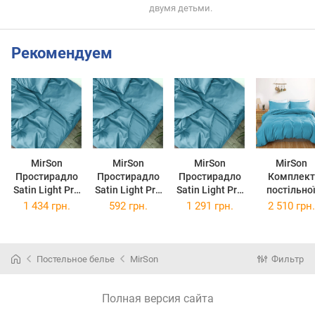
двумя детьми.
Рекомендуем
MirSon
MirSon
MirSon
MirSon
Простирадло
Простирадло
Простирадло
Комплект
Satin Light Pro
Satin Light Pro
Satin Light Pro
постільно
10-008 Blue
10-008 Blue
10-008 Blue
білизни
1 434 грн.
592 грн.
1 291 грн.
2 510 грн.
220x240 см
110х160 см
200x220 см
полуторни
143x210 с
Light Pro 1
008 Blue Sat
Постельное белье
MirSon
Фильтр
Полная версия сайта