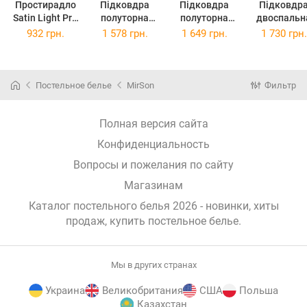
Простирадло
Підковдра
Підковдра
Підковдр
Satin Light Pro
полуторна
полуторна
двоспальн
10-010 Brown
143x210 см
євро 160x220
175x210 с
932 грн.
1 578 грн.
1 649 грн.
1 730 грн.
150х220 см
Light Pro 10-
см Light Pro
Light Pro 1
010 Brown
10-010 Brown
010 Brown
Satin
Satin
Satin
Постельное белье
MirSon
Фильтр
Полная версия сайта
Конфиденциальность
Вопросы и пожелания по сайту
Магазинам
Каталог постельного белья 2026 - новинки, хиты
продаж,
купить постельное белье
.
Мы в других странах
Украина
Великобритания
США
Польша
Казахстан