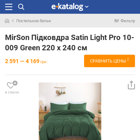
Постельное белье
Фильтр
Искали
раньше
MirSon Підковдра Satin Light Pro 10-
009 Green 220 x 240 см
2
2 591 — 4 169
СРАВНИТЬ ЦЕНЫ
грн.
в список