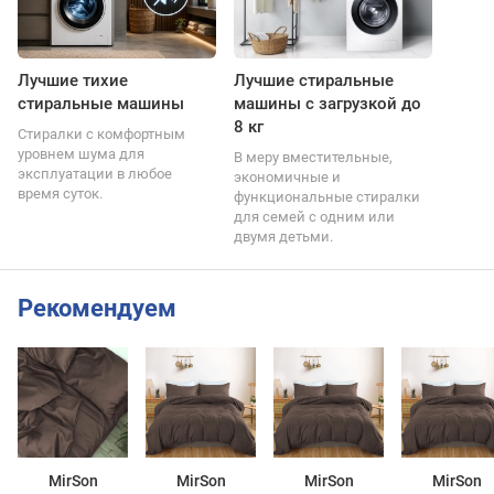
Лучшие тихие
Лучшие стиральные
стиральные машины
машины с загрузкой до
8 кг
Стиралки с комфортным
уровнем шума для
В меру вместительные,
эксплуатации в любое
экономичные и
время суток.
функциональные стиралки
для семей с одним или
двумя детьми.
Рекомендуем
MirSon
MirSon
MirSon
MirSon