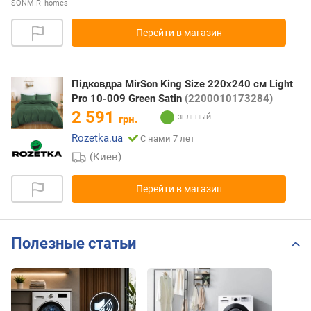
SONMIR_homes
Перейти в магазин
Підковдра MirSon King Size 220x240 см Light
Pro 10-009 Green Satin
(2200010173284)
2 591
грн.
Rozetka.ua
С нами 7 лет
(Киев)
Перейти в магазин
Полезные статьи