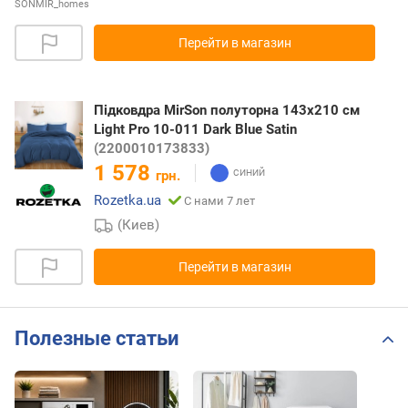
SONMIR_homes
Перейти в магазин
Підковдра MirSon полуторна 143x210 см
Light Pro 10-011 Dark Blue Satin
(2200010173833)
1 578
грн.
Rozetka.ua
С нами 7 лет
(Киев)
Перейти в магазин
Полезные статьи