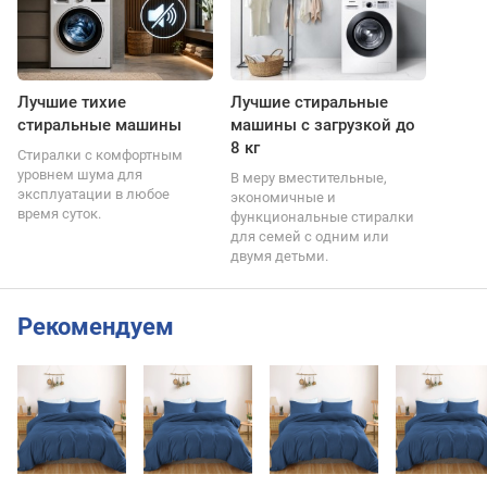
Лучшие тихие
Лучшие стиральные
стиральные машины
машины с загрузкой до
8 кг
Стиралки с комфортным
уровнем шума для
В меру вместительные,
эксплуатации в любое
экономичные и
время суток.
функциональные стиралки
для семей с одним или
двумя детьми.
Рекомендуем