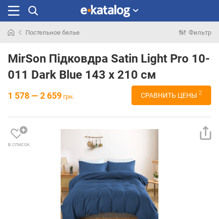
Постельное белье
Фильтр
Искали
раньше
MirSon Підковдра Satin Light Pro 10-
011 Dark Blue 143 x 210 см
2
1 578 — 2 659
СРАВНИТЬ ЦЕНЫ
грн.
в список