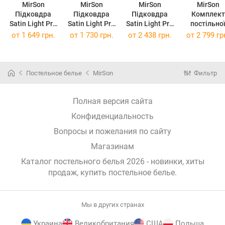
MirSon
MirSon
MirSon
MirSon
Підковдра
Підковдра
Підковдра
Комплект
Satin Light Pro
Satin Light Pro
Satin Light Pro
постільно
10-011 Dark
10-011 Dark
10-011 Dark
білизни Satin
от
1 649 грн.
от
1 730 грн.
от
2 438 грн.
от
2 799 гр
Blue 160 x 220
Blue 175 x 210
Blue 200 x 220
Light Pro 1
см
см
см
011 Dark Bl
175 x 210 
Постельное белье
MirSon
Фильтр
Полная версия сайта
Конфиденциальность
Вопросы и пожелания по сайту
Магазинам
Каталог постельного белья 2026 - новинки, хиты
продаж,
купить постельное белье
.
Мы в других странах
Украина
Великобритания
США
Польша