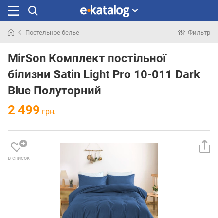
Постельное белье
Фильтр
Искали
раньше
MirSon Комплект постільної
білизни Satin Light Pro 10-011 Dark
Blue Полуторний
2 499
грн.
в список