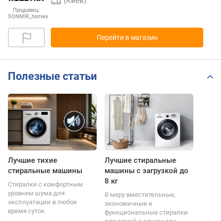
(Киев)
Продавец:
SONMIR_homes
Перейти в магазин
Полезные статьи
Лучшие тихие
Лучшие стиральные
стиральные машины
машины с загрузкой до
8 кг
Стиралки с комфортным
уровнем шума для
В меру вместительные,
эксплуатации в любое
экономичные и
время суток.
функциональные стиралки