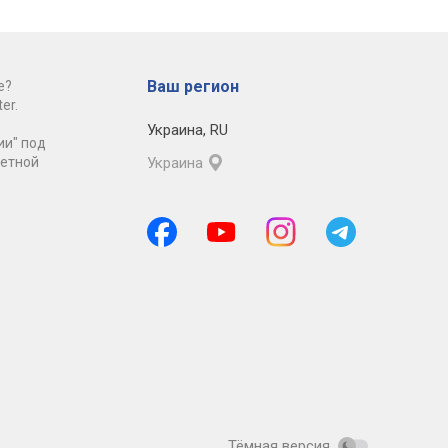
Ваш регион
е?
er.
Украина
,
RU
ии" под
ретной
Украина
Тёмная версия