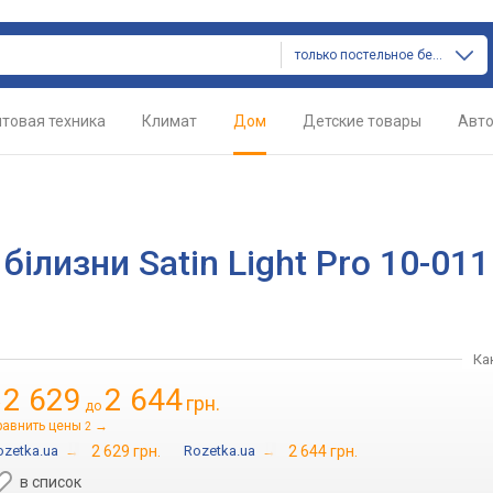
только постельное белье
товая техника
Климат
Дом
Детские товары
Авт
білизни Satin Light Pro 10-011
Ка
2 629
2 644
грн.
т
до
равнить цены
→
2
ozetka.ua
→
2 629 грн.
Rozetka.ua
→
2 644 грн.
в список