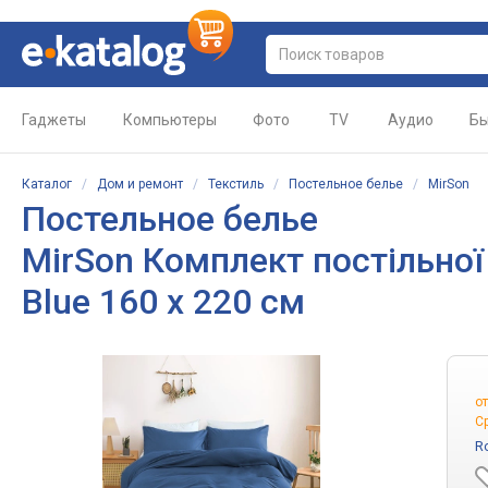
Гаджеты
Компьютеры
Фото
TV
Аудио
Бы
Каталог
/
Дом и ремонт
/
Текстиль
/
Постельное белье
/
MirSon
Постельное белье
MirSon Комплект постільної 
Blue 160 x 220 см
о
С
R