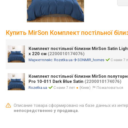
Купить MirSon Комплект постільної білизн
Комплект постільної білизни MirSon Satin Ligh
x 220 см
(2200010174076)
Маркетплейс:
Rozetka.ua
SONMIR_homes
С нами 7 
Комплект постільної білизни MirSon полуторн
Pro 10-011 Dark Blue Satin
(2200010174076)
Rozetka.ua
С нами 7 лет
(Киев)
Пожаловаться
Описание товара сформировано на базе данных из инте
непосредственно у продавца.