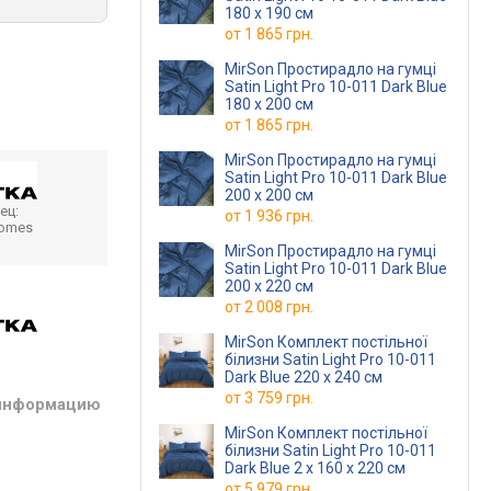
180 х 190 см
от
1 865 грн.
MirSon Простирадло на гумці
Satin Light Pro 10-011 Dark Blue
180 х 200 см
от
1 865 грн.
MirSon Простирадло на гумці
Satin Light Pro 10-011 Dark Blue
200 х 200 см
ец:
от
1 936 грн.
homes
MirSon Простирадло на гумці
Satin Light Pro 10-011 Dark Blue
200 х 220 см
от
2 008 грн.
MirSon Комплект постільної
білизни Satin Light Pro 10-011
Dark Blue 220 x 240 см
от
3 759 грн.
 информацию
MirSon Комплект постільної
білизни Satin Light Pro 10-011
Dark Blue 2 x 160 x 220 см
от
5 979 грн.