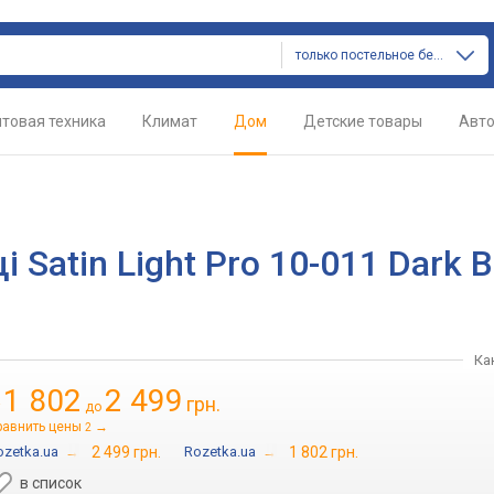
только постельное белье
товая техника
Климат
Дом
Детские товары
Авт
 Satin Light Pro 10-011 Dark B
Ка
1 802
2 499
грн.
т
до
равнить цены
→
2
ozetka.ua
→
2 499 грн.
Rozetka.ua
→
1 802 грн.
в список