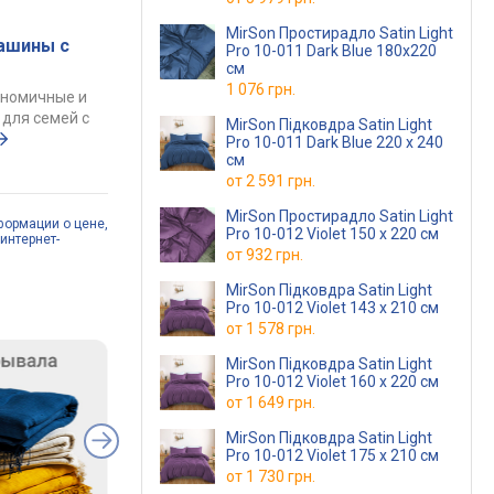
MirSon Простирадло Satin Light
ашины с
Pro 10-011 Dark Blue 180x220
см
1 076 грн.
ономичные и
для семей с
MirSon Підковдра Satin Light
Pro 10-011 Dark Blue 220 x 240
см
от
2 591 грн.
MirSon Простирадло Satin Light
формации о цене,
Pro 10-012 Violet 150 х 220 см
интернет-
от
932 грн.
MirSon Підковдра Satin Light
Pro 10-012 Violet 143 x 210 см
от
1 578 грн.
MirSon Підковдра Satin Light
Pro 10-012 Violet 160 x 220 см
от
1 649 грн.
MirSon Підковдра Satin Light
Pro 10-012 Violet 175 x 210 см
от
1 730 грн.