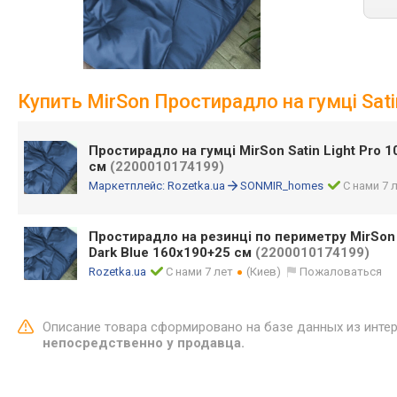
Купить MirSon Простирадло на гумці Satin
Простирадло на гумці MirSon Satin Light Pro 1
см
(2200010174199)
Маркетплейс:
Rozetka.ua
SONMIR_homes
С нами 7 
Простирадло на резинці по периметру MirSon S
Dark Blue 160x190+25 см
(2200010174199)
Rozetka.ua
С нами 7 лет
(Киев)
Пожаловаться
Описание товара сформировано на базе данных из инте
непосредственно у продавца.