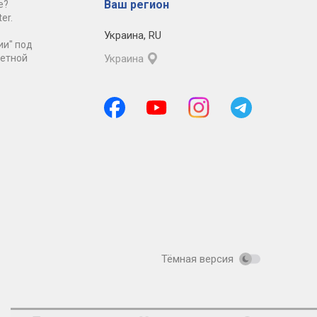
Ваш регион
е?
er.
Украина
,
RU
ии" под
ретной
Украина
Тёмная версия