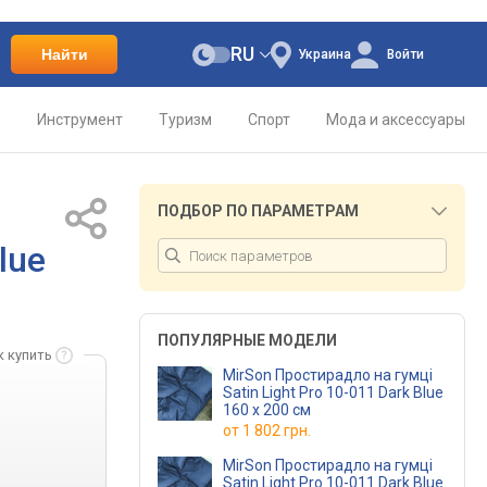
RU
Найти
Украина
Войти
о
Инструмент
Туризм
Спорт
Мода и аксессуары
ПОДБОР ПО ПАРАМЕТРАМ
lue
ПОПУЛЯРНЫЕ МОДЕЛИ
к купить
MirSon Простирадло на гумці
Satin Light Pro 10-011 Dark Blue
160 х 200 см
от
1 802 грн.
MirSon Простирадло на гумці
Satin Light Pro 10-011 Dark Blue