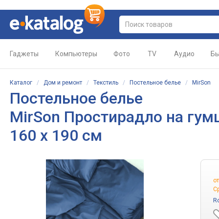
Гаджеты
Компьютеры
Фото
TV
Аудио
Бы
Каталог
/
Дом и ремонт
/
Текстиль
/
Постельное белье
/
MirSon
Постельное белье
MirSon Простирадло на гумці
160 х 190 см
о
С
R