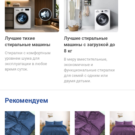
Лучшие тихие
Лучшие стиральные
стиральные машины
машины с загрузкой до
8 кг
Стиралки с комфортным
уровнем шума для
В меру вместительные,
эксплуатации в любое
экономичные и
время суток.
функциональные стиралки
для семей с одним или
двумя детьми.
Рекомендуем