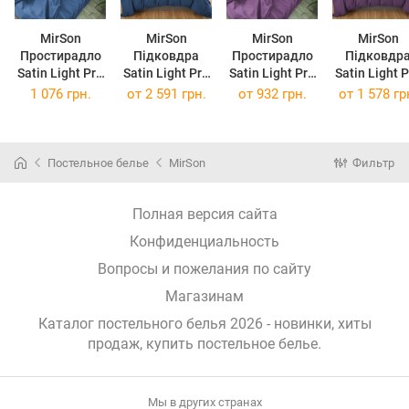
MirSon
MirSon
MirSon
MirSon
Простирадло
Підковдра
Простирадло
Підковдр
Satin Light Pro
Satin Light Pro
Satin Light Pro
Satin Light 
10-011 Dark
10-011 Dark
10-012 Violet
10-012 Viol
1 076 грн.
от
2 591 грн.
от
932 грн.
от
1 578 гр
Blue 180x220
Blue 220 x 240
150 х 220 см
143 x 210 
см
см
Постельное белье
MirSon
Фильтр
Полная версия сайта
Конфиденциальность
Вопросы и пожелания по сайту
Магазинам
Каталог постельного белья 2026 - новинки, хиты
продаж,
купить постельное белье
.
Мы в других странах