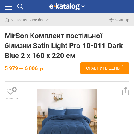
Постельное белье
Фильтр
Искали
раньше
MirSon Комплект постільної
білизни Satin Light Pro 10-011 Dark
Blue 2 x 160 x 220 см
2
5 979 — 6 006
СРАВНИТЬ ЦЕНЫ
грн.
в список