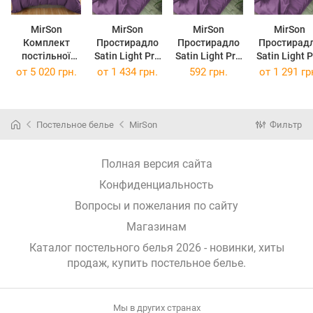
MirSon
MirSon
MirSon
MirSon
Комплект
Простирадло
Простирадло
Простирад
постільної
Satin Light Pro
Satin Light Pro
Satin Light 
білизни Satin
10-012 Violet
10-012 Violet
10-012 Viol
от
5 020 грн.
от
1 434 грн.
592 грн.
от
1 291 гр
Light Pro 10-
220 х 240 см
110х160 см
200 х 220 
012 Violet 2 x
143 x 210 см
Постельное белье
MirSon
Фильтр
Полная версия сайта
Конфиденциальность
Вопросы и пожелания по сайту
Магазинам
Каталог постельного белья 2026 - новинки, хиты
продаж,
купить постельное белье
.
Мы в других странах