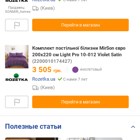
(Киев)
Продавец:
SONMIR_homes
Перейти в магазин
Комплект постільної білизни MirSon євро
200x220 см Light Pro 10-012 Violet Satin
(2200010174427)
3 505
грн.
Rozetka.ua
С нами 7 лет
(Киев)
Перейти в магазин
Полезные статьи