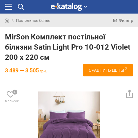
Постельное белье
Фильтр
Искали
раньше
MirSon Комплект постільної
білизни Satin Light Pro 10-012 Violet
200 x 220 см
2
3 489 — 3 505
СРАВНИТЬ ЦЕНЫ
грн.
в список