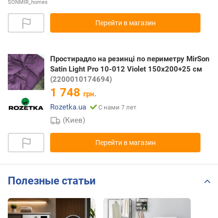
SONMIR_homes
Перейти в магазин
Простирадло на резинці по периметру MirSon
Satin Light Pro 10-012 Violet 150x200+25 см
(2200010174694)
1 748
грн.
Rozetka.ua
С нами 7 лет
(Киев)
Перейти в магазин
Полезные статьи