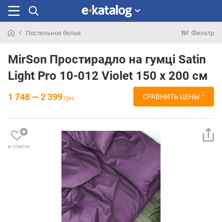
Постельное белье
Фильтр
Искали
раньше
MirSon Простирадло на гумці Satin
Light Pro 10-012 Violet 150 х 200 см
2
1 748 — 2 399
СРАВНИТЬ ЦЕНЫ
грн.
в список