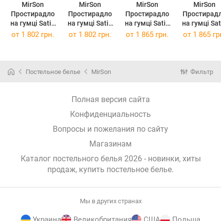
MirSon
MirSon
MirSon
MirSon
Простирадло
Простирадло
Простирадло
Простирад
на гумці Satin
на гумці Satin
на гумці Satin
на гумці Satin
Light Pro 10-
Light Pro 10-
Light Pro 10-
Light Pro 1
от
1 802 грн.
от
1 802 грн.
от
1 865 грн.
от
1 865 гр
012 Violet 160
012 Violet 160
012 Violet 180
012 Violet 1
х 190 см
х 200 см
х 190 см
х 200 см
Постельное белье
MirSon
Фильтр
Полная версия сайта
Конфиденциальность
Вопросы и пожелания по сайту
Магазинам
Каталог постельного белья 2026 - новинки, хиты
продаж,
купить постельное белье
.
Мы в других странах
Украина
Великобритания
США
Польша