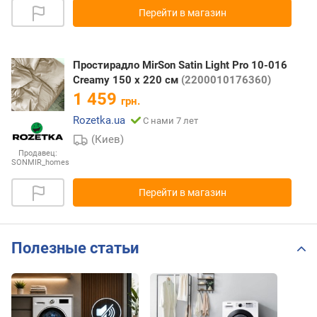
Перейти в магазин
Простирадло MirSon Satin Light Pro 10-016
Creamy 150 х 220 см
(2200010176360)
1 459
грн.
Rozetka.ua
С нами 7 лет
(Киев)
Продавец:
SONMIR_homes
Перейти в магазин
Полезные статьи