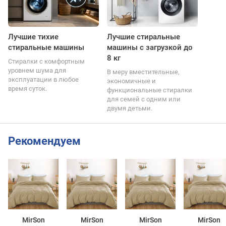
Лучшие тихие
Лучшие стиральные
стиральные машины
машины с загрузкой до
8 кг
Стиралки с комфортным
уровнем шума для
В меру вместительные,
эксплуатации в любое
экономичные и
время суток.
функциональные стиралки
для семей с одним или
двумя детьми.
Рекомендуем
MirSon
MirSon
MirSon
MirSon