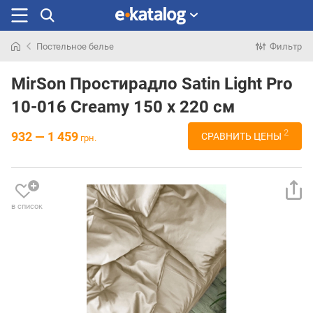
Постельное белье
Фильтр
Искали
раньше
MirSon Простирадло Satin Light Pro
10-016 Creamy 150 х 220 см
2
932 — 1 459
СРАВНИТЬ ЦЕНЫ
грн.
в список