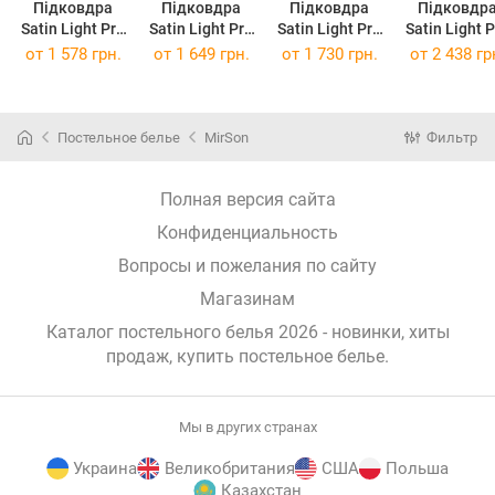
Підковдра
Підковдра
Підковдра
Підковдр
Satin Light Pro
Satin Light Pro
Satin Light Pro
Satin Light 
10-016 Creamy
10-016 Creamy
10-016 Creamy
10-016 Crea
от
1 578 грн.
от
1 649 грн.
от
1 730 грн.
от
2 438 гр
143 x 210 см
160 x 220 см
175 x 210 см
200 x 220 
Постельное белье
MirSon
Фильтр
Полная версия сайта
Конфиденциальность
Вопросы и пожелания по сайту
Магазинам
Каталог постельного белья 2026 - новинки, хиты
продаж,
купить постельное белье
.
Мы в других странах
Украина
Великобритания
США
Польша
Казахстан