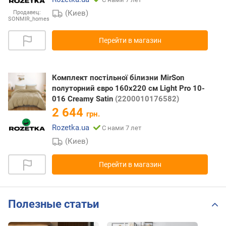
(Киев)
Продавец:
SONMIR_homes
Перейти в магазин
Комплект постільної білизни MirSon
полуторний євро 160x220 см Light Pro 10-
016 Creamy Satin
(2200010176582)
2 644
грн.
Rozetka.ua
С нами 7 лет
(Киев)
Перейти в магазин
Полезные статьи