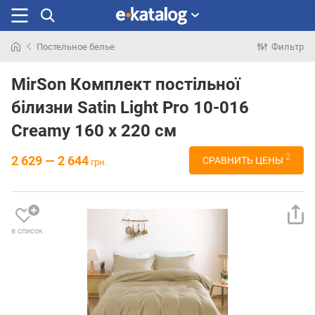
Постельное белье
Фильтр
Искали
раньше
MirSon Комплект постільної
білизни Satin Light Pro 10-016
Creamy 160 x 220 см
2
2 629 — 2 644
СРАВНИТЬ ЦЕНЫ
грн.
в список