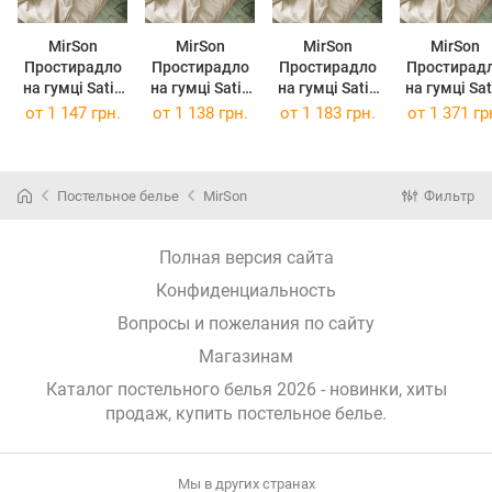
MirSon
MirSon
MirSon
MirSon
Простирадло
Простирадло
Простирадло
Простирад
на гумці Satin
на гумці Satin
на гумці Satin
на гумці Satin
Light Pro 10-
Light Pro 10-
Light Pro 10-
Light Pro 1
от
1 147 грн.
от
1 138 грн.
от
1 183 грн.
от
1 371 гр
016 Creamy 80
016 Creamy 80
016 Creamy 90
016 Creamy 
х 190 см
х 200 см
х 190 см
х 200 см
Постельное белье
MirSon
Фильтр
Полная версия сайта
Конфиденциальность
Вопросы и пожелания по сайту
Магазинам
Каталог постельного белья 2026 - новинки, хиты
продаж,
купить постельное белье
.
Мы в других странах