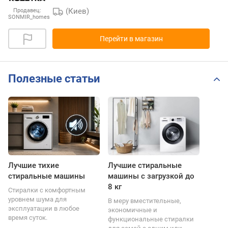
(Киев)
Продавец:
SONMIR_homes
Перейти в магазин
Полезные статьи
Лучшие тихие
Лучшие стиральные
стиральные машины
машины с загрузкой до
8 кг
Стиралки с комфортным
уровнем шума для
В меру вместительные,
эксплуатации в любое
экономичные и
время суток.
функциональные стиралки