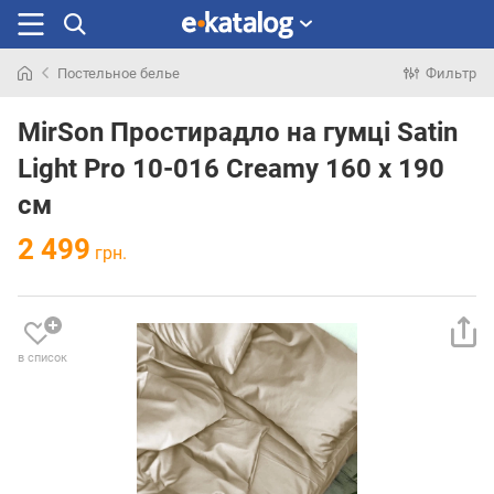
Постельное белье
Фильтр
Искали
раньше
MirSon Простирадло на гумці Satin
Light Pro 10-016 Creamy 160 х 190
см
2 499
грн.
в список