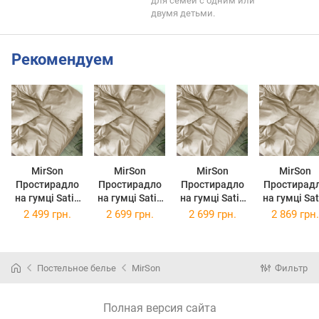
для семей с одним или
двумя детьми.
Рекомендуем
MirSon
MirSon
MirSon
MirSon
Простирадло
Простирадло
Простирадло
Простирад
на гумці Satin
на гумці Satin
на гумці Satin
на гумці Satin
Light Pro 10-
Light Pro 10-
Light Pro 10-
Light Pro 1
2 499 грн.
2 699 грн.
2 699 грн.
2 869 грн.
016 Creamy
016 Creamy
016 Creamy
016 Cream
160 х 200 см
180 х 190 см
180 х 200 см
200 х 200 
Постельное белье
MirSon
Фильтр
Полная версия сайта