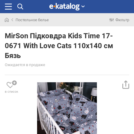
Постельное белье
Фильтр
Искали
раньше
MirSon Підковдра Kids Time 17-
0671 With Love Cats 110х140 см
Бязь
Ожидается в продаже
в список