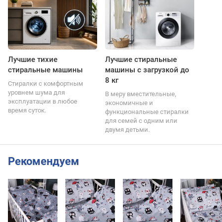
Лучшие тихие
Лучшие стиральные
стиральные машины
машины с загрузкой до
8 кг
Стиралки с комфортным
уровнем шума для
В меру вместительные,
эксплуатации в любое
экономичные и
время суток.
функциональные стиралки
для семей с одним или
двумя детьми.
Рекомендуем