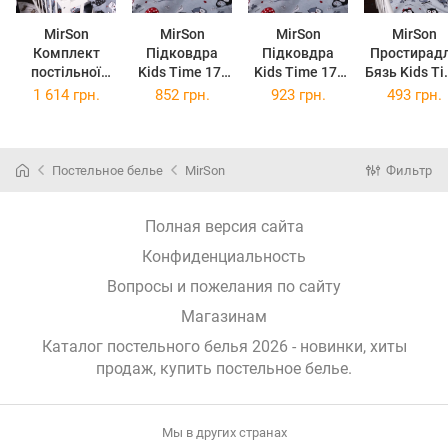
MirSon
MirSon
MirSon
MirSon
Комплект
Підковдра
Підковдра
Простирад
постільної
Kids Time 17-
Kids Time 17-
Бязь Kids T
білизни
0672 Silver
0672 Silver
17-0672 Silv
1 614 грн.
852 грн.
923 грн.
493 грн.
Полуторний
Owlets
Owlets
Owlets
Євро 160x220
143х210 см
160х220 см
150х200 с
см Kids Time
Бязь
Бязь
17-0671 With
Постельное белье
MirSon
Фильтр
Love Cats Бязь
Полная версия сайта
Конфиденциальность
Вопросы и пожелания по сайту
Магазинам
Каталог постельного белья 2026 - новинки, хиты
продаж,
купить постельное белье
.
Мы в других странах