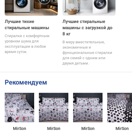
Лучшие тихие
Лучшие стиральные
стиральные машины
машины с загрузкой до
8 кг
Стиралки с комфортным
уровнем шума для
В меру вместительные,
эксплуатации в любое
экономичные и
время суток.
функциональные стиралки
для семей с одним или
двумя детьми.
Рекомендуем
MirSon
MirSon
MirSon
MirSon