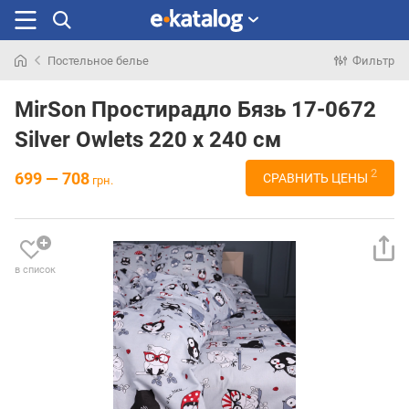
Постельное белье
Фильтр
Искали
раньше
MirSon Простирадло Бязь 17-0672
Silver Owlets 220 х 240 см
2
699 — 708
СРАВНИТЬ ЦЕНЫ
грн.
в список