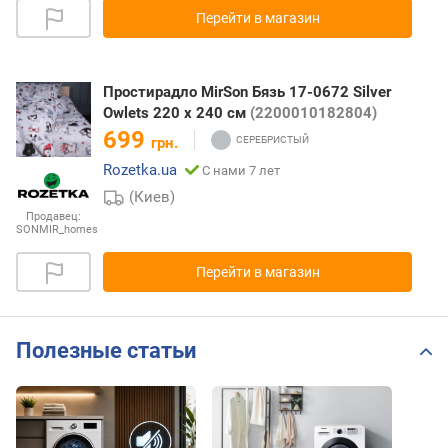
Перейти в магазин
Простирадло MirSon Бязь 17-0672 Silver
Owlets 220 х 240 см
(2200010182804)
699
грн.
Rozetka.ua
С нами 7 лет
(Киев)
Продавец:
SONMIR_homes
Перейти в магазин
Полезные статьи