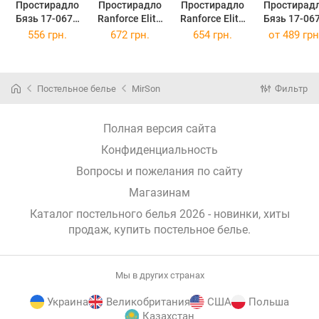
Простирадло
Простирадло
Простирадло
Простирад
Бязь 17-0672
Ranforce Elite
Ranforce Elite
Бязь 17-06
Silver Owlets
17-0672 Silver
17-0672 Silver
Monochrom
556 грн.
672 грн.
654 грн.
от
489 грн
180x220 см
Owlets
Owlets
Meows 150 
200x220 см
180x220 см
220 см
Постельное белье
MirSon
Фильтр
Полная версия сайта
Конфиденциальность
Вопросы и пожелания по сайту
Магазинам
Каталог постельного белья 2026 - новинки, хиты
продаж,
купить постельное белье
.
Мы в других странах
Украина
Великобритания
США
Польша
Казахстан