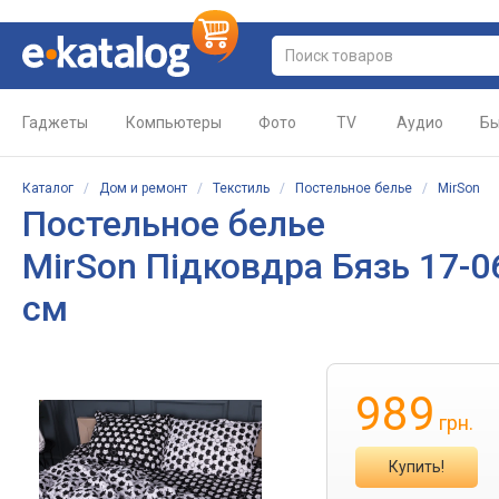
Гаджеты
Компьютеры
Фото
TV
Аудио
Бы
Каталог
/
Дом и ремонт
/
Текстиль
/
Постельное белье
/
MirSon
Постельное белье
MirSon Підковдра Бязь 17-
см
989
грн.
Купить!