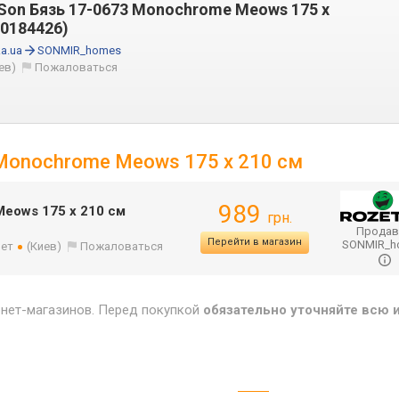
Son Бязь 17-0673 Monochrome Meows 175 x
10184426)
a.ua
SONMIR_homes
ев)
Пожаловаться
 Monochrome Meows 175 x 210 см
989
Meows 175 x 210 см
грн.
Продав
Перейти в магазин
SONMIR_
лет
(Киев)
Пожаловаться
рнет-магазинов. Перед покупкой
обязательно уточняйте всю