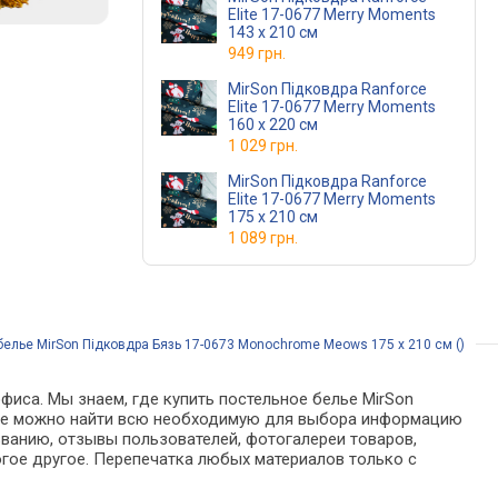
Elite 17-0677 Merry Moments
143 x 210 см
949 грн.
MirSon Підковдра Ranforce
Elite 17-0677 Merry Moments
160 x 220 см
1 029 грн.
MirSon Підковдра Ranforce
Elite 17-0677 Merry Moments
175 x 210 см
1 089 грн.
елье MirSon Підковдра Бязь 17-0673 Monochrome Meows 175 x 210 см ()
фиса. Мы знаем, где купить постельное белье MirSon
алоге можно найти всю необходимую для выбора информацию
званию, отзывы пользователей, фотогалереи товаров,
гое другое. Перепечатка любых материалов только с