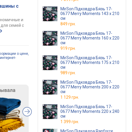
ашины с
MirSon Підковдра Бязь 17-
0677 Merry Moments 143 x 210
см
ономичные и
849 грн.
для семей с
MirSon Підковдра Бязь 17-
0677 Merry Moments 160 x 220
см
919 грн.
формации о цене,
MirSon Підковдра Бязь 17-
интернет-
0677 Merry Moments 175 x 210
см
989 грн.
MirSon Підковдра Бязь 17-
0677 Merry Moments 200 x 220
см
1 129 грн.
MirSon Підковдра Бязь 17-
0677 Merry Moments 220 x 240
см
1 399 грн.
MirSon Підковдра Ranforce