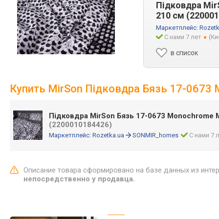
Підковдра Mir
210 см (22000
Маркетплейс:
Rozetk
С нами 7 лет
(Ки
в список
Купить MirSon Підковдра Бязь 17-0673
Підковдра MirSon Бязь 17-0673 Monochrome 
(2200010184426)
Маркетплейс:
Rozetka.ua
SONMIR_homes
С нами 7 
Описание товара сформировано на базе данных из инте
непосредственно у продавца.