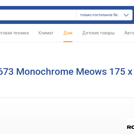
только постельное белье
товая техника
Климат
Дом
Детские товары
Авт
0673 Monochrome Meows 175 x