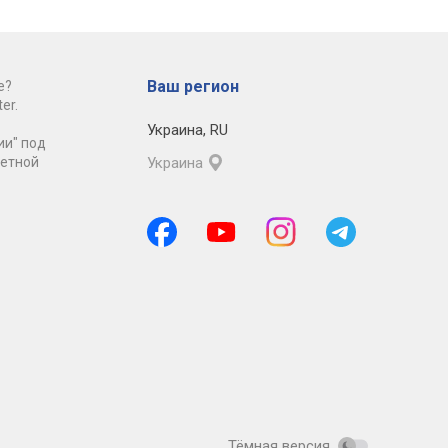
Ваш регион
е?
er.
Украина
,
RU
ии" под
ретной
Украина
Тёмная версия