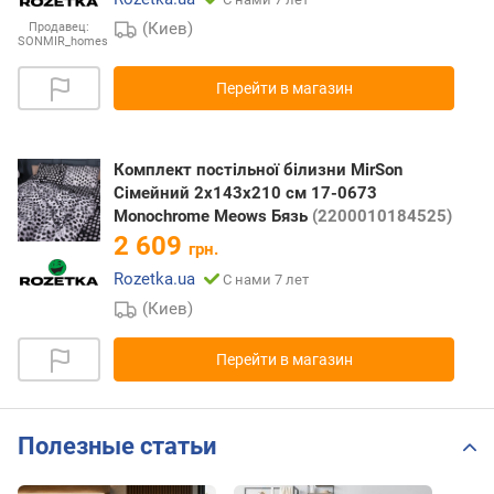
(Киев)
Продавец:
SONMIR_homes
Перейти в магазин
Комплект постільної білизни MirSon
Сімейний 2x143x210 см 17-0673
Monochrome Meows Бязь
(2200010184525)
2 609
грн.
Rozetka.ua
С нами 7 лет
(Киев)
Перейти в магазин
Полезные статьи