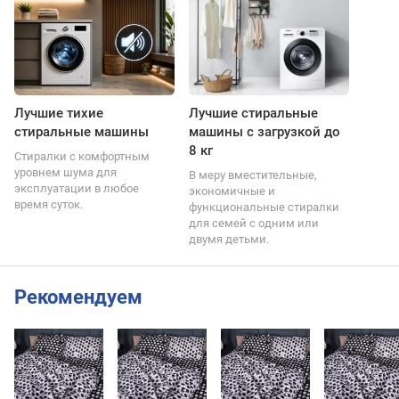
Лучшие тихие
Лучшие стиральные
стиральные машины
машины с загрузкой до
8 кг
Стиралки с комфортным
уровнем шума для
В меру вместительные,
эксплуатации в любое
экономичные и
время суток.
функциональные стиралки
для семей с одним или
двумя детьми.
Рекомендуем