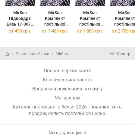
MirSon
MirSon
MirSon
MirSon
Підковдра
Комплект
Комплект
Комплект
Бязь 17-0673
постільної
постільної
постільно
Monochrome
білизни Бязь
білизни Бязь
білизни Бязь
от
499 грн.
от
1 489 грн.
от
1 889 грн.
от
2 789 гр
Meows 110 x
17-0673
17-0673
17-0673
140 см
Monochrome
Monochrome
Monochrom
Meows 160 x
Meows 220 x
Meows 2 x 1
220 см
240 см
x 220 см
Постельное белье
MirSon
Фильтр
Полная версия сайта
Конфиденциальность
Вопросы и пожелания по сайту
Магазинам
Каталог постельного белья 2026 - новинки, хиты
продаж,
купить постельное белье
.
Мы в других странах