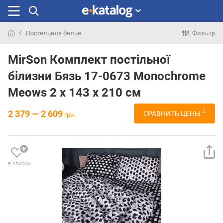
Постельное белье
Фильтр
Искали
раньше
MirSon Комплект постільної
білизни Бязь 17-0673 Monochrome
Meows 2 x 143 x 210 см
2
2 379 — 2 609
СРАВНИТЬ ЦЕНЫ
грн.
в список