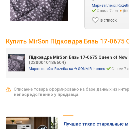
Маркетплейс:
Rozetk
С нами 7 лет
(Ки
в список
Купить MirSon Підковдра Бязь 17-0675 Q
Підковдра MirSon Бязь 17-0675 Queen of Now 
(2200010186604)
Маркетплейс:
Rozetka.ua
SONMIR_homes
С нами 7 
Описание товара сформировано на базе данных из инте
непосредственно у продавца.
Лучшие тихие стиральные 