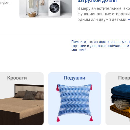
загрузкой до 8 кг
 шума
В меру вместительные, эк
функциональные стиралки 
одним или двумя детьми.
Помните, что за достоверность ин
гарантии и доставке отвечает сам 
магазин!