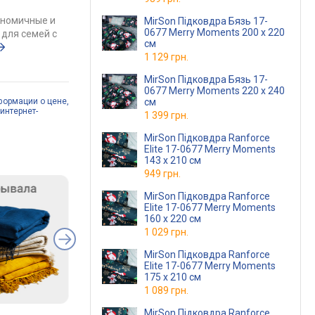
ономичные и
MirSon Підковдра Бязь 17-
0677 Merry Moments 200 x 220
для семей с
см
1 129 грн.
MirSon Підковдра Бязь 17-
0677 Merry Moments 220 x 240
формации о цене,
см
интернет-
1 399 грн.
MirSon Підковдра Ranforce
Elite 17-0677 Merry Moments
143 x 210 см
949 грн.
MirSon Підковдра Ranforce
Elite 17-0677 Merry Moments
160 x 220 см
1 029 грн.
MirSon Підковдра Ranforce
Elite 17-0677 Merry Moments
175 x 210 см
1 089 грн.
MirSon Підковдра Ranforce