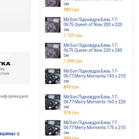
см
989 грн.
MirSon Підковдра Бязь 17-
0675 Queen of Now 200 x 220
см
1 129 грн.
MirSon Підковдра Бязь 17-
0675 Queen of Now 220 x 240
см
1 399 грн.
ец:
MirSon Підковдра Бязь 17-
homes
0677 Merry Moments 143 x 210
см
849 грн.
 информацию
MirSon Підковдра Бязь 17-
0677 Merry Moments 160 x 220
см
919 грн.
MirSon Підковдра Бязь 17-
0677 Merry Moments 175 x 210
см
ашины с
989 грн.