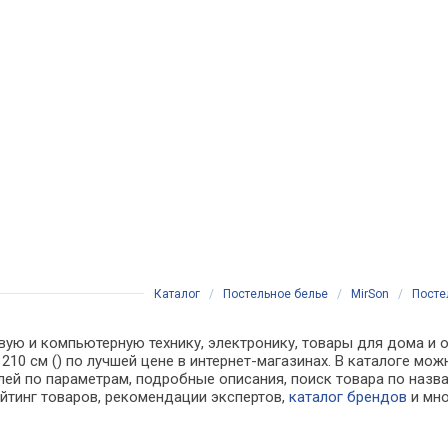
Каталог
/
Постельное белье
/
MirSon
/
Посте
вую и компьютерную технику, электронику, товары для дома и о
x 210 см () по лучшей цене в интернет-магазинах. В каталоге 
лей по параметрам, подробные описания, поиск товара по назв
ейтинг товаров, рекомендации экспертов,
каталог брендов
и мно