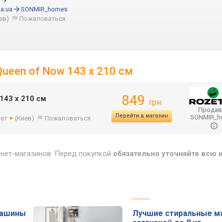
a.ua
SONMIR_homes
ев)
Пожаловаться
ueen of Now 143 x 210 см
849
143 x 210 см
грн.
Продав
Перейти в магазин
SONMIR_
лет
(Киев)
Пожаловаться
рнет-магазинов. Перед покупкой
обязательно уточняйте всю
машины
Лучшие стиральные м