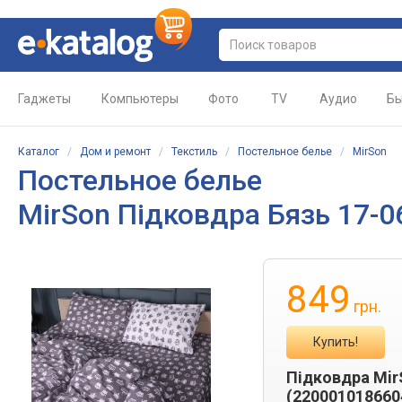
Гаджеты
Компьютеры
Фото
TV
Аудио
Бы
Каталог
/
Дом и ремонт
/
Текстиль
/
Постельное белье
/
MirSon
Постельное белье
MirSon Підковдра Бязь 17-0
849
грн.
Купить!
Підковдра MirS
(220001018660