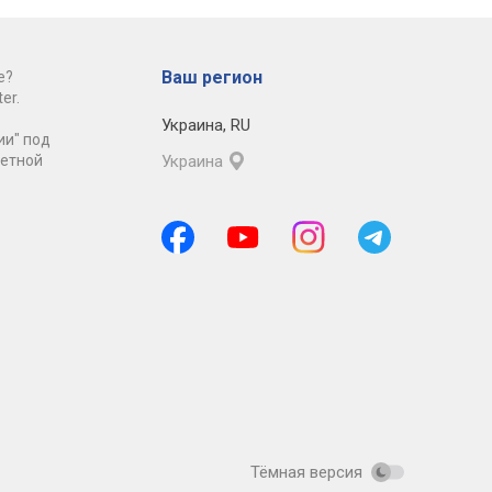
Ваш регион
е?
er.
Украина
,
RU
ии" под
ретной
Украина
Тёмная версия