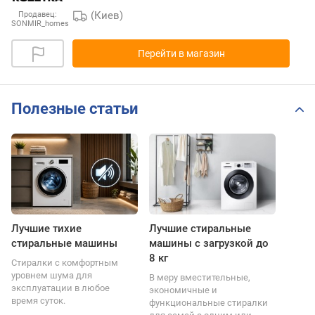
(Киев)
Продавец:
SONMIR_homes
Перейти в магазин
Полезные статьи
Лучшие тихие
Лучшие стиральные
стиральные машины
машины с загрузкой до
8 кг
Стиралки с комфортным
уровнем шума для
В меру вместительные,
эксплуатации в любое
экономичные и
время суток.
функциональные стиралки