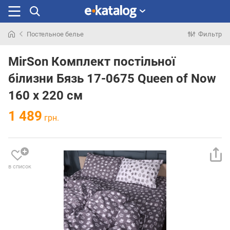
Постельное белье
Фильтр
Искали
раньше
MirSon Комплект постільної
білизни Бязь 17-0675 Queen of Now
160 x 220 см
1 489
грн.
в список