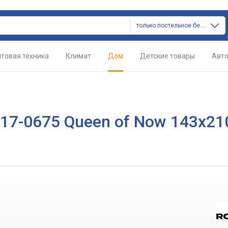
только постельное белье
товая техника
Климат
Дом
Детские товары
Авт
 17-0675 Queen of Now 143х21