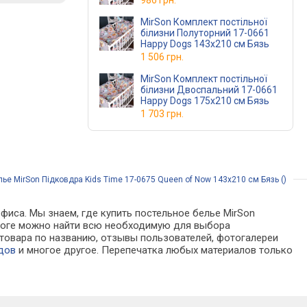
986 грн.
MirSon Комплект постільної
білизни Полуторний 17-0661
Happy Dogs 143х210 см Бязь
1 506 грн.
MirSon Комплект постільної
білизни Двоспальний 17-0661
Happy Dogs 175х210 см Бязь
1 703 грн.
ье MirSon Підковдра Kids Time 17-0675 Queen of Now 143х210 см Бязь ()
фиса. Мы знаем, где купить постельное белье MirSon
талоге можно найти всю необходимую для выбора
товара по названию, отзывы пользователей, фотогалереи
дов
и многое другое. Перепечатка любых материалов только