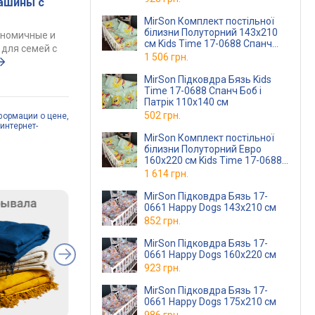
ашины с
MirSon Комплект постільної
білизни Полуторний 143x210
ономичные и
см Kids Time 17-0688 Спанч
для семей с
Боб и Патрик Бязь
1 506 грн.
MirSon Підковдра Бязь Kids
Time 17-0688 Спанч Боб і
Патрік 110х140 см
502 грн.
формации о цене,
интернет-
MirSon Комплект постільної
білизни Полуторний Евро
160x220 см Kids Time 17-0688
Спанч Боб и Патрик 160x 220
1 614 грн.
см Бязь (2200010
MirSon Підковдра Бязь 17-
0661 Happy Dogs 143х210 см
852 грн.
MirSon Підковдра Бязь 17-
0661 Happy Dogs 160х220 см
923 грн.
MirSon Підковдра Бязь 17-
0661 Happy Dogs 175х210 см