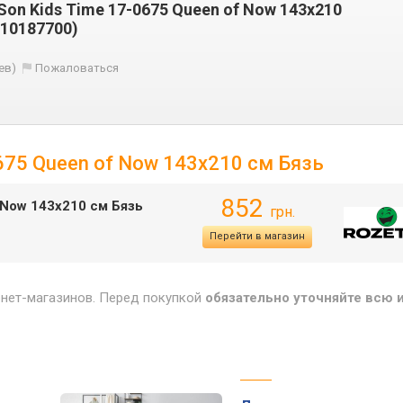
Son Kids Time 17-0675 Queen of Now 143х210
010187700)
ев)
Пожаловаться
675 Queen of Now 143х210 см Бязь
852
 Now 143х210 см Бязь
грн.
Перейти в магазин
рнет-магазинов. Перед покупкой
обязательно уточняйте всю