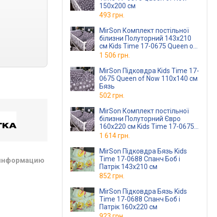
150х200 см
493 грн.
MirSon Комплект постільної
білизни Полуторний 143x210
см Kids Time 17-0675 Queen of
Now Бязь
1 506 грн.
MirSon Підковдра Kids Time 17-
0675 Queen of Now 110х140 см
Бязь
502 грн.
MirSon Комплект постільної
білизни Полуторний Євро
160x220 см Kids Time 17-0675
Queen of Now Бязь
1 614 грн.
MirSon Підковдра Бязь Kids
Time 17-0688 Спанч Боб і
 информацию
Патрік 143х210 см
852 грн.
MirSon Підковдра Бязь Kids
Time 17-0688 Спанч Боб і
Патрік 160х220 см
923 грн.