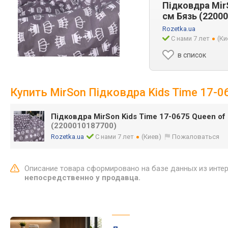
Підковдра Mir
см Бязь (2200
Rozetka.ua
С нами 7 лет
(Ки
в список
Купить MirSon Підковдра Kids Time 17-0
Підковдра MirSon Kids Time 17-0675 Queen of
(2200010187700)
Rozetka.ua
С нами 7 лет
(Киев)
Пожаловаться
Описание товара сформировано на базе данных из инте
непосредственно у продавца.