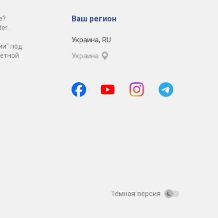
Ваш регион
е?
er.
Украина
,
RU
ии" под
ретной
Украина
Тёмная версия