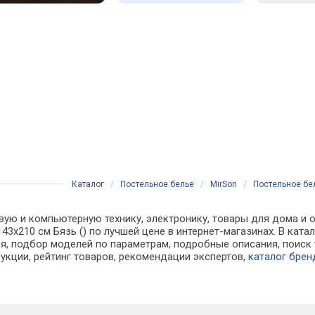
Каталог
/
Постельное белье
/
MirSon
/
Постельное бел
вую и компьютерную технику, электронику, товары для дома и о
143х210 см Бязь () по лучшей цене в интернет-магазинах. В ка
, подбор моделей по параметрам, подробные описания, поиск 
рукции, рейтинг товаров, рекомендации экспертов,
каталог брен