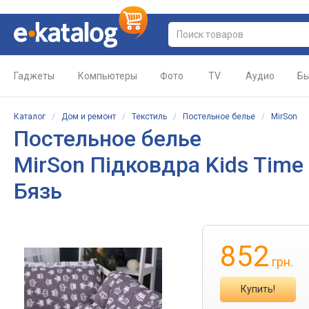
Гаджеты
Компьютеры
Фото
TV
Аудио
Бы
Каталог
/
Дом и ремонт
/
Текстиль
/
Постельное белье
/
MirSon
Постельное белье
MirSon Підковдра Kids Time
Бязь
852
грн.
Купить!