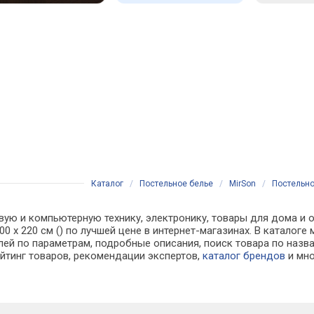
Каталог
/
Постельное белье
/
MirSon
/
Постельно
вую и компьютерную технику, электронику, товары для дома и о
00 х 220 см () по лучшей цене в интернет-магазинах. В катал
лей по параметрам, подробные описания, поиск товара по назв
ейтинг товаров, рекомендации экспертов,
каталог брендов
и мно