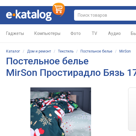
Гаджеты
Компьютеры
Фото
TV
Аудио
Бы
Каталог
/
Дом и ремонт
/
Текстиль
/
Постельное белье
/
MirSon
Постельное белье
MirSon Простирадло Бязь 17