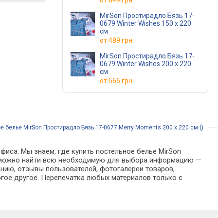
от
849 грн.
MirSon Простирадло Бязь 17-
0679 Winter Wishes 150 х 220
см
от
489 грн.
MirSon Простирадло Бязь 17-
0679 Winter Wishes 200 х 220
см
от
565 грн.
е белье MirSon Простирадло Бязь 17-0677 Merry Moments 200 х 220 см ()
фиса. Мы знаем, где купить постельное белье MirSon
оге можно найти всю необходимую для выбора информацию —
анию, отзывы пользователей, фотогалереи товаров,
гое другое. Перепечатка любых материалов только с