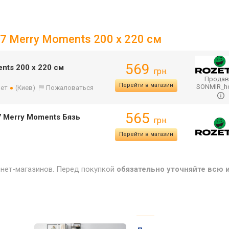
7 Merry Moments 200 х 220 см
569
nts 200 х 220 см
грн.
Продав
Перейти в магазин
SONMIR_
лет
(Киев)
Пожаловаться
565
 Merry Moments Бязь
грн.
Перейти в магазин
рнет-магазинов. Перед покупкой
обязательно уточняйте всю