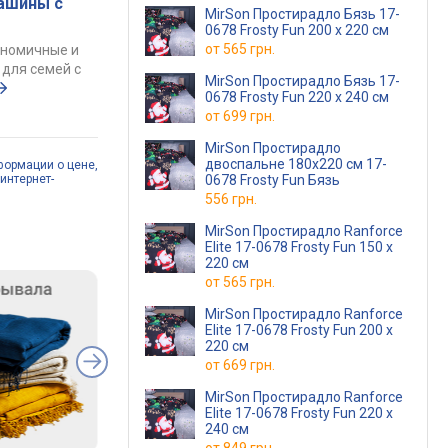
ашины с
MirSon Простирадло Бязь 17-
0678 Frosty Fun 200 х 220 см
от
565 грн.
ономичные и
для семей с
MirSon Простирадло Бязь 17-
0678 Frosty Fun 220 х 240 см
от
699 грн.
MirSon Простирадло
двоспальне 180x220 см 17-
формации о цене,
0678 Frosty Fun Бязь
интернет-
556 грн.
MirSon Простирадло Ranforce
Elite 17-0678 Frosty Fun 150 х
220 см
от
565 грн.
MirSon Простирадло Ranforce
Elite 17-0678 Frosty Fun 200 х
220 см
от
669 грн.
MirSon Простирадло Ranforce
Elite 17-0678 Frosty Fun 220 х
240 см