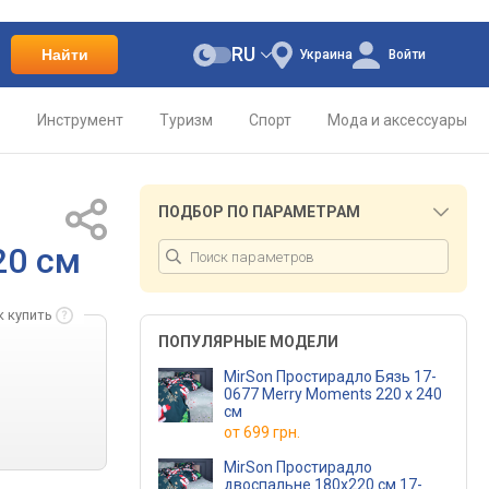
RU
Найти
Украина
Войти
о
Инструмент
Туризм
Спорт
Мода и аксессуары
ПОДБОР ПО ПАРАМЕТРАМ
20 см
к купить
ПОПУЛЯРНЫЕ МОДЕЛИ
MirSon Простирадло Бязь 17-
0677 Merry Moments 220 х 240
см
от
699 грн.
MirSon Простирадло
двоспальне 180x220 см 17-