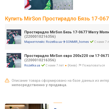
Купить MirSon Простирадло Бязь 17-067
Простирадло MirSon Бязь 17-0677 Merry Mome
(2200010216356)
Маркетплейс:
Rozetka.ua
SONMIR_homes
С нами 7 
Простирадло MirSon євро 200x220 см 17-0677
(2200010216356)
Rozetka.ua
С нами 7 лет
(Киев)
Пожаловаться
Описание товара сформировано на базе данных из инте
непосредственно у продавца.