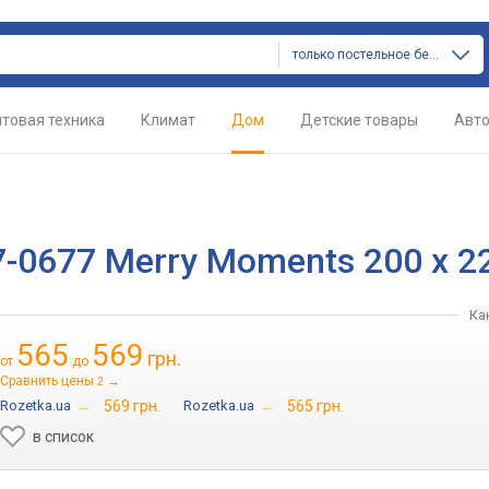
только постельное белье
товая техника
Климат
Дом
Детские товары
Авт
-0677 Merry Moments 200 х 2
Ка
565
569
грн.
от
до
Сравнить цены
→
2
Rozetka.ua
→
569 грн.
Rozetka.ua
→
565 грн.
в список