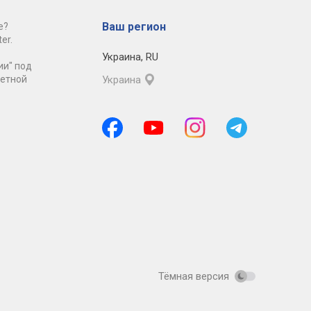
Ваш регион
е?
er.
Украина
,
RU
ии" под
ретной
Украина
Тёмная версия