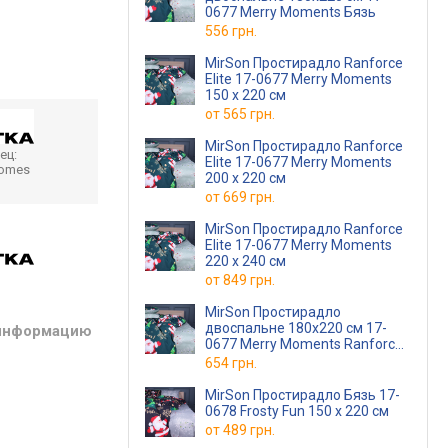
0677 Merry Moments Бязь
556 грн.
MirSon Простирадло Ranforce
Elite 17-0677 Merry Moments
150 х 220 см
от
565 грн.
MirSon Простирадло Ranforce
ец:
Elite 17-0677 Merry Moments
homes
200 х 220 см
от
669 грн.
MirSon Простирадло Ranforce
Elite 17-0677 Merry Moments
220 х 240 см
от
849 грн.
MirSon Простирадло
двоспальне 180x220 см 17-
 информацию
0677 Merry Moments Ranforce
Elite
654 грн.
MirSon Простирадло Бязь 17-
0678 Frosty Fun 150 х 220 см
от
489 грн.