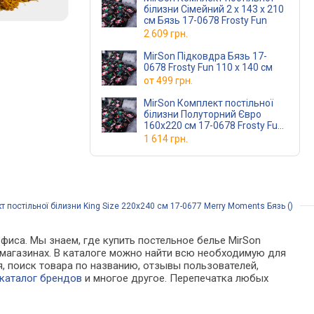
білизни Сімейний 2 x 143 x 210
см Бязь 17-0678 Frosty Fun
2 609 грн.
MirSon Підковдра Бязь 17-
0678 Frosty Fun 110 x 140 см
от
499 грн.
MirSon Комплект постільної
білизни Полуторний Євро
160х220 см 17-0678 Frosty Fun
Бязь
1 614 грн.
 постільної білизни King Size 220х240 см 17-0677 Merry Moments Бязь ()
фиса. Мы знаем, где купить постельное белье MirSon
ет-магазинах. В каталоге можно найти всю необходимую для
 поиск товара по названию, отзывы пользователей,
каталог брендов
и многое другое. Перепечатка любых