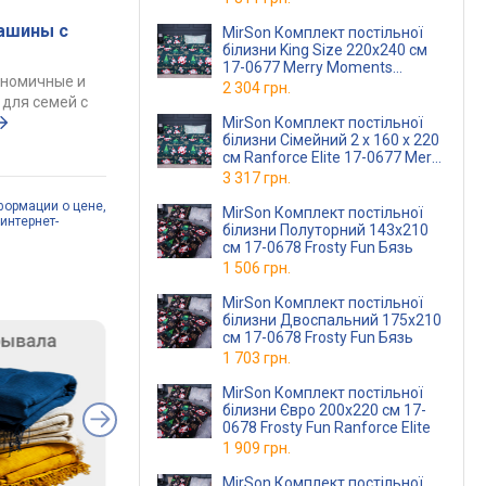
ашины с
MirSon Комплект постільної
білизни King Size 220х240 см
17-0677 Merry Moments
ономичные и
Ranforce Elite
2 304 грн.
для семей с
MirSon Комплект постільної
білизни Сімейний 2 x 160 x 220
см Ranforce Elite 17-0677 Merry
Moments
3 317 грн.
формации о цене,
MirSon Комплект постільної
интернет-
білизни Полуторний 143х210
см 17-0678 Frosty Fun Бязь
1 506 грн.
MirSon Комплект постільної
білизни Двоспальний 175х210
см 17-0678 Frosty Fun Бязь
1 703 грн.
MirSon Комплект постільної
білизни Євро 200х220 см 17-
0678 Frosty Fun Ranforce Elite
1 909 грн.
MirSon Комплект постільної