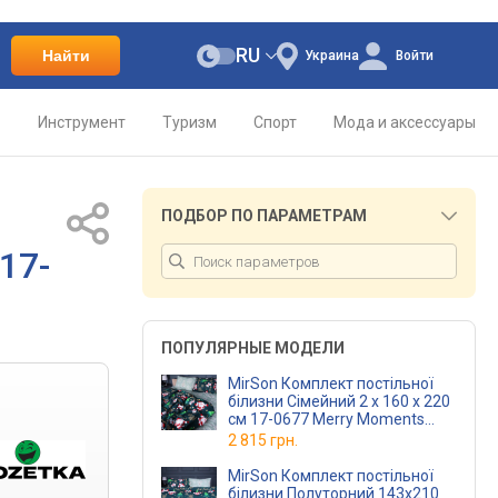
RU
Найти
Украина
Войти
о
Инструмент
Туризм
Спорт
Мода и аксессуары
ПОДБОР ПО ПАРАМЕТРАМ
17-
ПОПУЛЯРНЫЕ МОДЕЛИ
MirSon Комплект постільної
білизни Сімейний 2 x 160 x 220
см 17-0677 Merry Moments
Бязь
2 815 грн.
MirSon Комплект постільної
білизни Полуторний 143х210