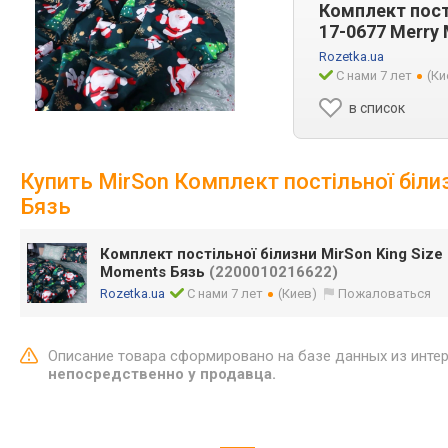
Комплект пості
17-0677 Merry
Rozetka.ua
С нами 7 лет
(Ки
в список
Купить MirSon Комплект постільної біли
Бязь
Комплект постільної білизни MirSon King Size
Moments Бязь
(2200010216622)
Rozetka.ua
С нами 7 лет
(Киев)
Пожаловаться
Описание товара сформировано на базе данных из инте
непосредственно у продавца.