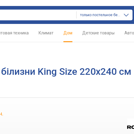
только постельное белье
товая техника
Климат
Дом
Детские товары
Авт
білизни King Size 220х240 см 
н.