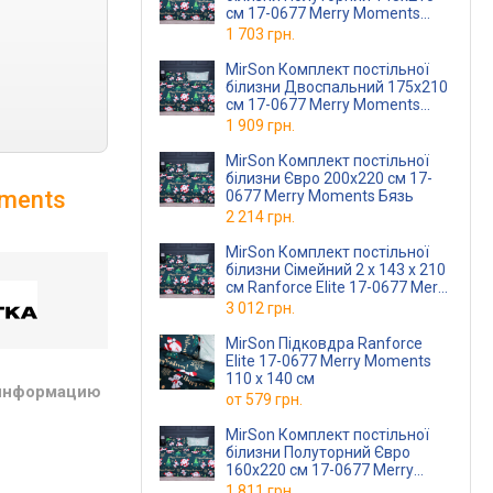
см 17-0677 Merry Moments
Ranforce Elite
1 703 грн.
MirSon Комплект постільної
білизни Двоспальний 175х210
см 17-0677 Merry Moments
Ranforce Elite
1 909 грн.
MirSon Комплект постільної
білизни Євро 200х220 см 17-
oments
0677 Merry Moments Бязь
2 214 грн.
MirSon Комплект постільної
білизни Сімейний 2 x 143 x 210
см Ranforce Elite 17-0677 Merry
Moments
3 012 грн.
MirSon Підковдра Ranforce
Elite 17-0677 Merry Moments
110 x 140 см
 информацию
от
579 грн.
MirSon Комплект постільної
білизни Полуторний Євро
160х220 см 17-0677 Merry
Moments Ranforce Elite
1 811 грн.