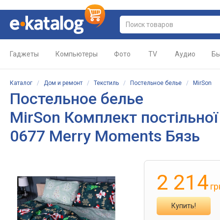
Гаджеты
Компьютеры
Фото
TV
Аудио
Бы
Каталог
/
Дом и ремонт
/
Текстиль
/
Постельное белье
/
MirSon
Постельное белье
MirSon Комплект постільної 
0677 Merry Moments Бязь
2 214
гр
Купить!