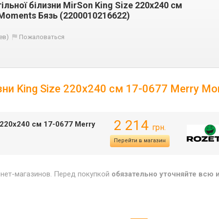
льної білизни MirSon King Size 220х240 см
 Moments Бязь (2200010216622)
ев)
Пожаловаться
зни King Size 220х240 см 17-0677 Merry M
2 214
 220х240 см 17-0677 Merry
грн.
Перейти в магазин
рнет-магазинов. Перед покупкой
обязательно уточняйте всю