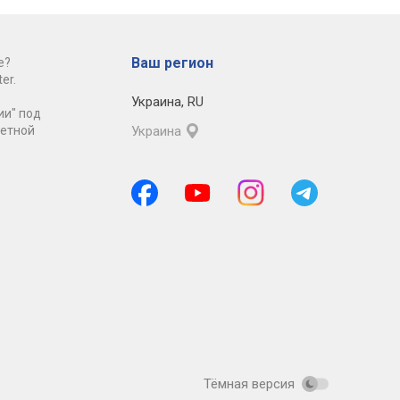
Ваш регион
е?
er.
Украина
,
RU
ии" под
ретной
Украина
Тёмная версия