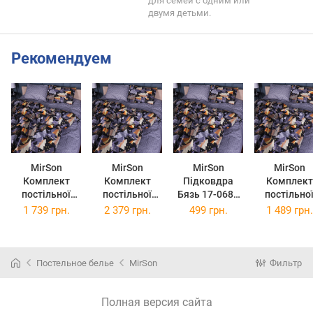
для семей с одним или
двумя детьми.
Рекомендуем
MirSon
MirSon
MirSon
MirSon
Комплект
Комплект
Підковдра
Комплект
постільної
постільної
Бязь 17-0680
постільно
білизни Бязь
білизни Бязь
Holiday
білизни Бязь
1 739 грн.
2 379 грн.
499 грн.
1 489 грн.
17-0680
17-0680
Harmony 110 x
17-0680
Holiday
Holiday
140 см
Holiday
Harmony 200 x
Harmony 2 x
Harmony 160
220 см
143 x 210 см
220 см
Постельное белье
MirSon
Фильтр
Полная версия сайта