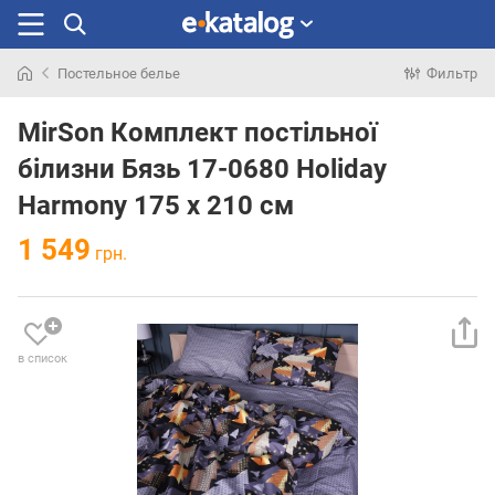
Постельное белье
Фильтр
Искали
раньше
MirSon Комплект постільної
білизни Бязь 17-0680 Holiday
Harmony 175 x 210 см
1 549
грн.
в список