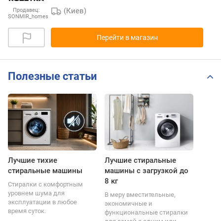
(Киев)
Продавец:
SONMIR_homes
Перейти в магазин
Полезные статьи
Лучшие тихие
Лучшие стиральные
стиральные машины
машины с загрузкой до
8 кг
Стиралки с комфортным
уровнем шума для
В меру вместительные,
эксплуатации в любое
экономичные и
время суток.
функциональные стиралки