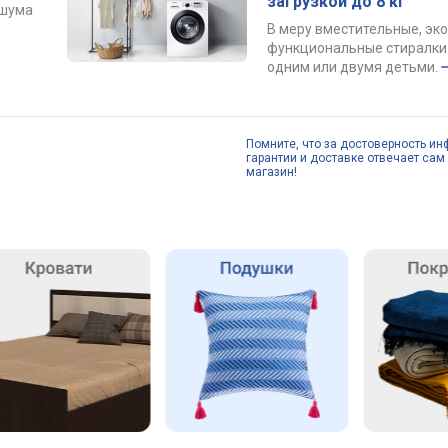
загрузкой до 8 кг
 шума
В меру вместительные, эк
функциональные стиралки 
одним или двумя детьми.
Помните, что за достоверность ин
гарантии и доставке отвечает сам 
магазин!