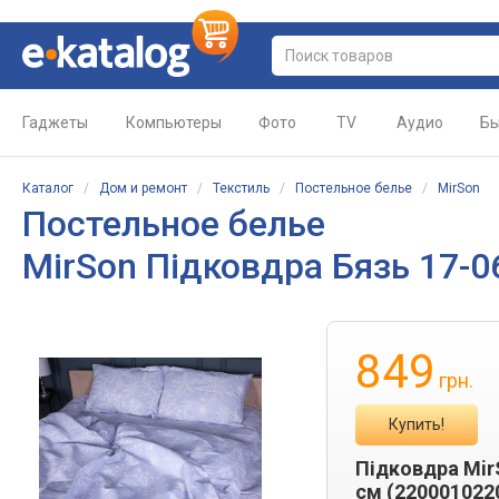
Гаджеты
Компьютеры
Фото
TV
Аудио
Бы
Каталог
/
Дом и ремонт
/
Текстиль
/
Постельное белье
/
MirSon
Постельное белье
MirSon Підковдра Бязь 17-06
849
грн.
Купить!
Підковдра MirS
см (220001022