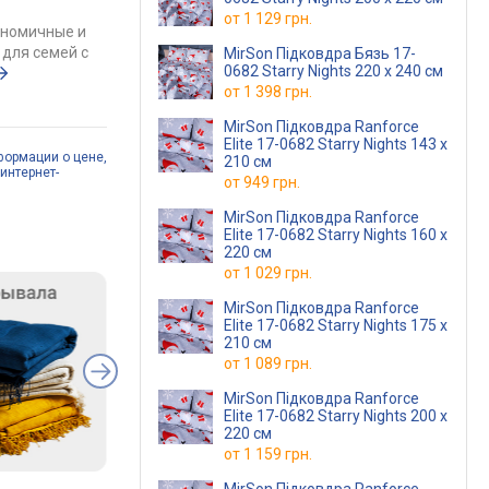
от
1 129 грн.
ономичные и
для семей с
MirSon Підковдра Бязь 17-
0682 Starry Nights 220 x 240 см
от
1 398 грн.
MirSon Підковдра Ranforce
Elite 17-0682 Starry Nights 143 x
формации о цене,
210 см
интернет-
от
949 грн.
MirSon Підковдра Ranforce
Elite 17-0682 Starry Nights 160 x
220 см
от
1 029 грн.
MirSon Підковдра Ranforce
Elite 17-0682 Starry Nights 175 x
210 см
от
1 089 грн.
MirSon Підковдра Ranforce
Elite 17-0682 Starry Nights 200 x
220 см
от
1 159 грн.