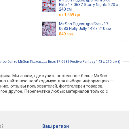
MirSon Підковдра Ranforce
Elite 17-0682 Starry Nights 220 x
240 см
от
1 659 грн.
MirSon Підковдра Бязь 17-
0683 Holly Jolly 143 x 210 см
849 грн.
ное белье MirSon Підковдра Бязь 17-0681 Festive Fantasy 143 x 210 см ()
фиса. Мы знаем, где купить постельное белье MirSon
е можно найти всю необходимую для выбора информацию —
анию, отзывы пользователей, фотогалереи товаров,
гое другое. Перепечатка любых материалов только с
Ваш регион
е?