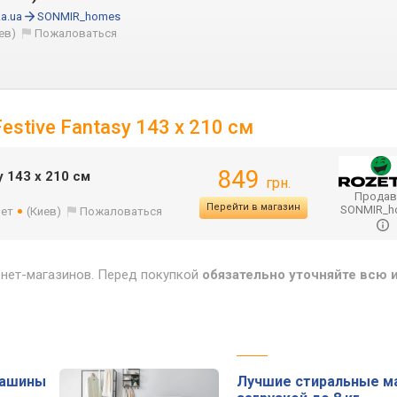
a.ua
SONMIR_homes
ев)
Пожаловаться
estive Fantasy 143 x 210 см
849
y 143 x 210 см
грн.
Продав
Перейти в магазин
SONMIR_
лет
(Киев)
Пожаловаться
рнет-магазинов. Перед покупкой
обязательно уточняйте всю
машины
Лучшие стиральные м