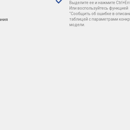
Выделите ее и нажмите Ctrl+Ent
Или воспользуйтесь функцией
"Сообщить об ошибке в описан
ания
таблицей с параметрами конк
модели.