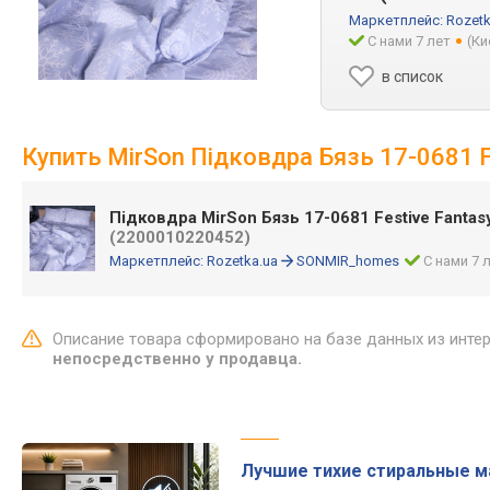
Маркетплейс:
Rozetk
С нами 7 лет
(Ки
в список
Купить MirSon Підковдра Бязь 17-0681 F
Підковдра MirSon Бязь 17-0681 Festive Fantas
(2200010220452)
Маркетплейс:
Rozetka.ua
SONMIR_homes
С нами 7 
Описание товара сформировано на базе данных из инте
непосредственно у продавца.
Лучшие тихие стиральные 