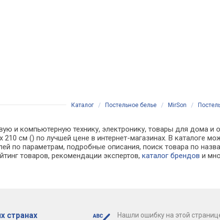
Каталог
/
Постельное белье
/
MirSon
/
Постель
вую и компьютерную технику, электронику, товары для дома и о
3 x 210 см () по лучшей цене в интернет-магазинах. В каталог
лей по параметрам, подробные описания, поиск товара по назв
ейтинг товаров, рекомендации экспертов,
каталог брендов
и мно
х странах
Нашли ошибку на этой страниц