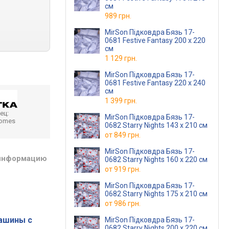
см
989 грн.
MirSon Підковдра Бязь 17-
0681 Festive Fantasy 200 x 220
см
1 129 грн.
MirSon Підковдра Бязь 17-
0681 Festive Fantasy 220 x 240
см
1 399 грн.
ец:
MirSon Підковдра Бязь 17-
homes
0682 Starry Nights 143 x 210 см
от
849 грн.
MirSon Підковдра Бязь 17-
 информацию
0682 Starry Nights 160 x 220 см
от
919 грн.
MirSon Підковдра Бязь 17-
0682 Starry Nights 175 x 210 см
от
986 грн.
ашины с
MirSon Підковдра Бязь 17-
0682 Starry Nights 200 x 220 см