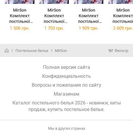
MirSon
MirSon
MirSon
MirSon
Комплект
Комплект
Комплект
Комплект
постільної
постільної
постільної
постільно
білизни
білизни
білизни Євро
білизни
1 506 грн.
1 703 грн.
1 909 грн.
2 609 грн.
Полуторний
Двоспальний
200х220 см 17-
Сімейний 2
143х210 см 17-
175х210 см 17-
0682 Starry
143 x 210 
0682 Starry
0682 Starry
Nights
Бязь 17-06
Nights Бязь
Nights Бязь
Ranforce Elite
Starry Nigh
Постельное белье
MirSon
Фильтр
Полная версия сайта
Конфиденциальность
Вопросы и пожелания по сайту
Магазинам
Каталог постельного белья 2026 - новинки, хиты
продаж,
купить постельное белье
.
Мы в других странах