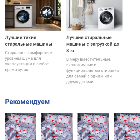
Лучшие тихие
Лучшие стиральные
стиральные машины
машины с загрузкой до
8 кг
Стиралки с комфортным
уровнем шума для
В меру вместительные,
эксплуатации в любое
экономичные и
время суток.
функциональные стиралки
для семей с одним или
двумя детьми.
Рекомендуем