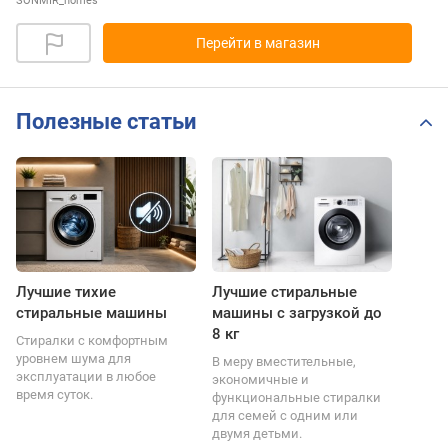
SONMIR_homes
Перейти в магазин
Полезные статьи
Лучшие тихие
Лучшие стиральные
стиральные машины
машины с загрузкой до
8 кг
Стиралки с комфортным
уровнем шума для
В меру вместительные,
эксплуатации в любое
экономичные и
время суток.
функциональные стиралки
для семей с одним или
двумя детьми.