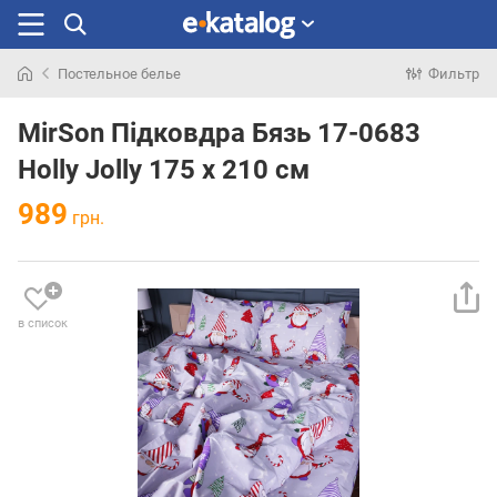
Постельное белье
Фильтр
Искали
раньше
MirSon Підковдра Бязь 17-0683
Holly Jolly 175 x 210 см
989
грн.
в список