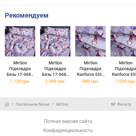
Рекомендуем
MirSon
MirSon
MirSon
MirSon
Підковдра
Підковдра
Підковдра
Підковдр
Бязь 17-0683
Бязь 17-0683
Ranforce Elite
Ranforce Eli
Holly Jolly 200
Holly Jolly 220
17-0683 Holly
17-0683 Hol
1 129 грн.
1 399 грн.
949 грн.
1 029 грн.
x 220 см
x 240 см
Jolly 143 x 210
Jolly 160 x 
см
см
Постельное белье
MirSon
Фильтр
Полная версия сайта
Конфиденциальность