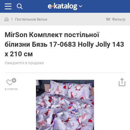
Постельное белье
Фильтр
Искали
раньше
MirSon Комплект постільної
білизни Бязь 17-0683 Holly Jolly 143
x 210 см
Ожидается в продаже
в список