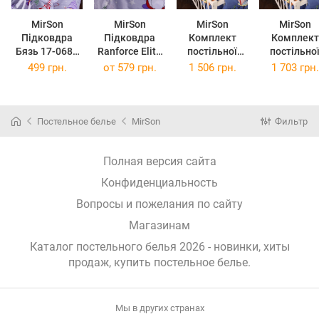
MirSon
MirSon
MirSon
MirSon
Підковдра
Підковдра
Комплект
Комплект
Бязь 17-0683
Ranforce Elite
постільної
постільно
Holly Jolly 110
17-0683 Holly
білизни
білизни
499 грн.
от
579 грн.
1 506 грн.
1 703 грн.
x 140 см
Jolly 110 x 140
Полуторний
Двоспальн
см
143х210 см
175х210 с
Бязь 17-0684
Бязь 17-06
Spanch Bob
Spanch Bo
Постельное белье
MirSon
Фильтр
Жовтий
Жовтий
Полная версия сайта
Конфиденциальность
Вопросы и пожелания по сайту
Магазинам
Каталог постельного белья 2026 - новинки, хиты
продаж,
купить постельное белье
.
Мы в других странах