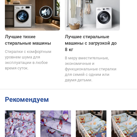
Лучшие тихие
Лучшие стиральные
стиральные машины
машины с загрузкой до
8 кг
Стиралки с комфортным
уровнем шума для
В меру вместительные,
эксплуатации в любое
экономичные и
время суток.
функциональные стиралки
для семей с одним или
двумя детьми.
Рекомендуем