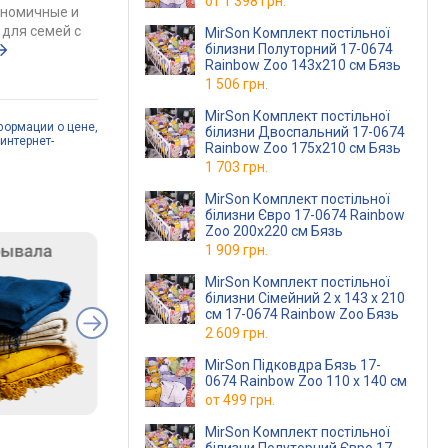
от
1 398 грн.
ономичные и
для семей с
MirSon Комплект постільної
білизни Полуторний 17-0674
Rainbow Zoo 143х210 см Бязь
1 506 грн.
MirSon Комплект постільної
формации о цене,
білизни Двоспальний 17-0674
интернет-
Rainbow Zoo 175х210 см Бязь
1 703 грн.
MirSon Комплект постільної
білизни Євро 17-0674 Rainbow
Zoo 200х220 см Бязь
1 909 грн.
MirSon Комплект постільної
білизни Сімейний 2 x 143 x 210
см 17-0674 Rainbow Zoo Бязь
2 609 грн.
MirSon Підковдра Бязь 17-
0674 Rainbow Zoo 110 x 140 см
от
499 грн.
MirSon Комплект постільної