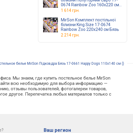
білизни Полуторний Євро 17-
0674 Rainbow Zoo 160х220 см
Бязь
1 614 грн.
MirSon Комплект постільної
білизни King Size 17-0674
Rainbow Zoo 220х240 см Бязь
2 214 грн.
стельное белье MirSon Підковдра Бязь 17-0661 Happy Dogs 110х140 см ()
фиса. Мы знаем, где купить постельное белье MirSon
но найти всю необходимую для выбора информацию —
анию, отзывы пользователей, фотогалереи товаров,
гое другое. Перепечатка любых материалов только с
Ваш регион
е?