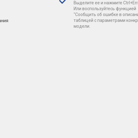
Выделите ее и нажмите Ctrl+Ent
Или воспользуйтесь функцией
"Сообщить об ошибке в описан
ания
таблицей с параметрами конк
модели.