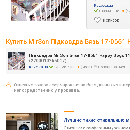
Rozetka.ua
С нами 7 лет
(К
в список
Купить MirSon Підковдра Бязь 17-0661 
Підковдра MirSon Бязь 17-0661 Happy Dogs 1
(2200010256017)
Rozetka.ua
С нами 7 лет
(Киев)
Пожаловаться
Описание товара сформировано на базе данных из инте
непосредственно у продавца.
Лучшие тихие стиральные 
Стиралки с комфортным уровнем