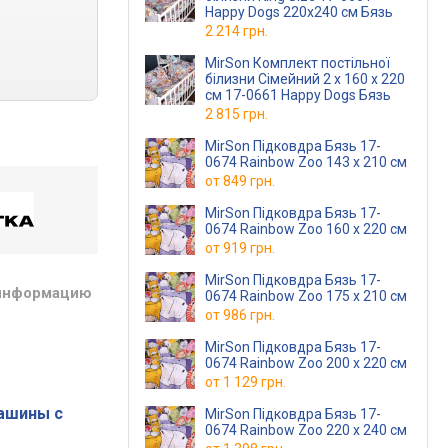
Happy Dogs 220х240 см Бязь
2 214 грн.
MirSon Комплект постільної
білизни Сімейний 2 x 160 x 220
см 17-0661 Happy Dogs Бязь
2 815 грн.
MirSon Підковдра Бязь 17-
0674 Rainbow Zoo 143 x 210 см
от
849 грн.
MirSon Підковдра Бязь 17-
0674 Rainbow Zoo 160 x 220 см
от
919 грн.
MirSon Підковдра Бязь 17-
 информацию
0674 Rainbow Zoo 175 x 210 см
от
986 грн.
MirSon Підковдра Бязь 17-
0674 Rainbow Zoo 200 x 220 см
от
1 129 грн.
ашины с
MirSon Підковдра Бязь 17-
0674 Rainbow Zoo 220 x 240 см