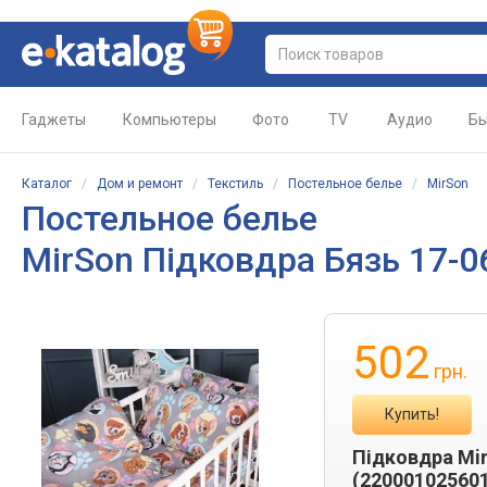
Гаджеты
Компьютеры
Фото
TV
Аудио
Бы
Каталог
/
Дом и ремонт
/
Текстиль
/
Постельное белье
/
MirSon
Постельное белье
MirSon Підковдра Бязь 17-0
502
грн.
Купить!
Підковдра Mir
(22000102560