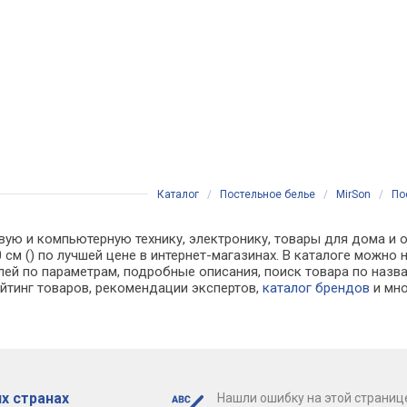
Каталог
/
Постельное белье
/
MirSon
/
По
вую и компьютерную технику, электронику, товары для дома и о
0 см () по лучшей цене в интернет-магазинах. В каталоге мож
лей по параметрам, подробные описания, поиск товара по назв
ейтинг товаров, рекомендации экспертов,
каталог брендов
и мно
х странах
Нашли ошибку на этой страниц