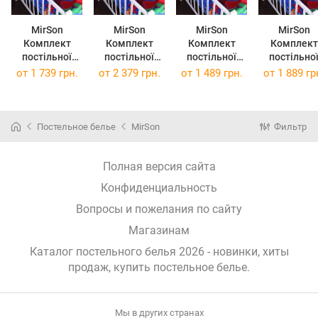
MirSon
MirSon
MirSon
MirSon
Комплект
Комплект
Комплект
Комплект
постільної
постільної
постільної
постільно
білизни Євро
білизни
білизни
білизни King
от
1 739 грн.
от
2 379 грн.
от
1 489 грн.
от
1 889 гр
17-0685
Сімейний 2 x
Полуторний
Size 17-06
Heroes in
143 x 210 см
Євро 17-0685
Heroes in
Masks 200х220
17-0685
Heroes in
Masks 220х
см Бязь
Heroes in
Masks 160х220
см Бязь
Постельное белье
MirSon
Фильтр
Masks Бязь
см Бязь
Полная версия сайта
Конфиденциальность
Вопросы и пожелания по сайту
Магазинам
Каталог постельного белья 2026 - новинки, хиты
продаж,
купить постельное белье
.
Мы в других странах