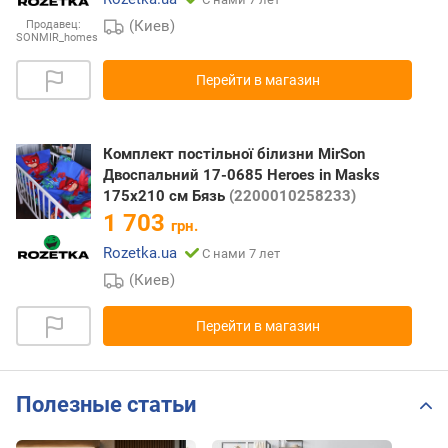
(Киев)
Продавец:
SONMIR_homes
Перейти в магазин
Комплект постільної білизни MirSon
Двоспальний 17-0685 Heroes in Masks
175х210 см Бязь
(2200010258233)
1 703
грн.
Rozetka.ua
С нами 7 лет
(Киев)
Перейти в магазин
Полезные статьи