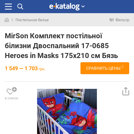
Постельное белье
Фильтр
Искали
раньше
MirSon Комплект постільної
білизни Двоспальний 17-0685
Heroes in Masks 175х210 см Бязь
2
1 549 — 1 703
СРАВНИТЬ ЦЕНЫ
грн.
в список