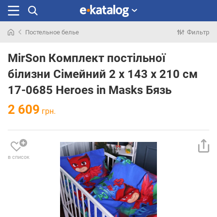
Постельное белье
Фильтр
Искали
раньше
MirSon Комплект постільної
білизни Сімейний 2 x 143 x 210 см
17-0685 Heroes in Masks Бязь
2 609
грн.
в список