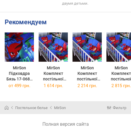
двумя детьми.
Рекомендуем
MirSon
MirSon
MirSon
MirSon
Підковдра
Комплект
Комплект
Комплект
Бязь 17-0685
постільної
постільної
постільно
Heroes in
білизни
білизни King
білизни
от
499 грн.
1 614 грн.
2 214 грн.
2 815 грн.
Masks 110 x
Полуторний
Size 17-0685
Сімейний 2
140 см
Євро 17-0685
Heroes in
160 x 220 
Heroes in
Masks 220х240
17-0685
Masks 160х220
см Бязь
Heroes in
Постельное белье
MirSon
Фильтр
см Бязь
Masks Бяз
Полная версия сайта