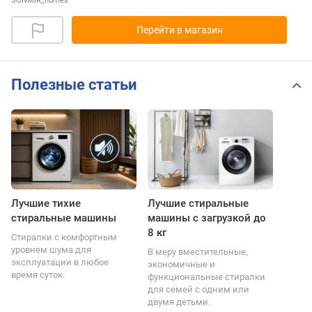
SONMIR_homes
Перейти в магазин
Полезные статьи
Лучшие тихие
Лучшие стиральные
стиральные машины
машины с загрузкой до
8 кг
Стиралки с комфортным
уровнем шума для
В меру вместительные,
эксплуатации в любое
экономичные и
время суток.
функциональные стиралки
для семей с одним или
двумя детьми.