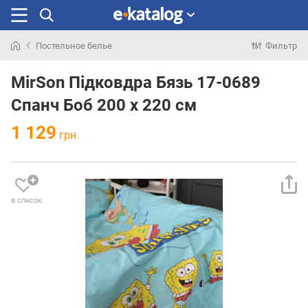
Постельное белье
Фильтр
Искали
раньше
MirSon Підковдра Бязь 17-0689
Спанч Боб 200 x 220 см
1 129
грн.
в список