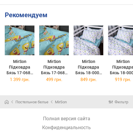
Рекомендуем
MirSon
MirSon
MirSon
MirSon
Підковдра
Підковдра
Підковдра
Підковдр
Бязь 17-0689
Бязь 17-0689
Бязь 18-0001
Бязь 18-00
Спанч Боб 220
Спанч Боб 110
Hello Dino 143
Hello Dino 1
1 399 грн.
499 грн.
849 грн.
919 грн.
x 240 см
x 140 см
x 210 см
x 220 см
Постельное белье
MirSon
Фильтр
Полная версия сайта
Конфиденциальность