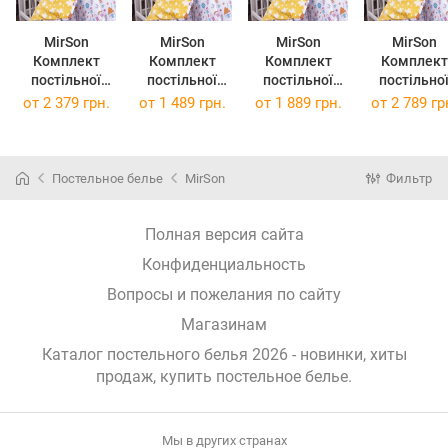
MirSon
MirSon
MirSon
MirSon
Комплект
Комплект
Комплект
Комплект
постільної
постільної
постільної
постільно
білизни
білизни
білизни King
білизни
от
2 379 грн.
от
1 489 грн.
от
1 889 грн.
от
2 789 гр
Сімейний 2 x
Полуторний
Size 18-0002
Сімейний 2
143 x 210 см
Євро 18-0002
Sweet Home
160 x 220 
18-0002 Sweet
Sweet Home
220х240 см
18-0002 Swe
Home Бязь
160х220 см
Бязь
Home Бяз
Постельное белье
MirSon
Фильтр
Бязь
Полная версия сайта
Конфиденциальность
Вопросы и пожелания по сайту
Магазинам
Каталог постельного белья 2026 - новинки, хиты
продаж,
купить постельное белье
.
Мы в других странах