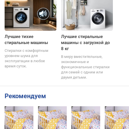
Лучшие тихие
Лучшие стиральные
стиральные машины
машины с загрузкой до
8 кг
Стиралки с комфортным
уровнем шума для
В меру вместительные,
эксплуатации в любое
экономичные и
время суток.
функциональные стиралки
для семей с одним или
двумя детьми.
Рекомендуем