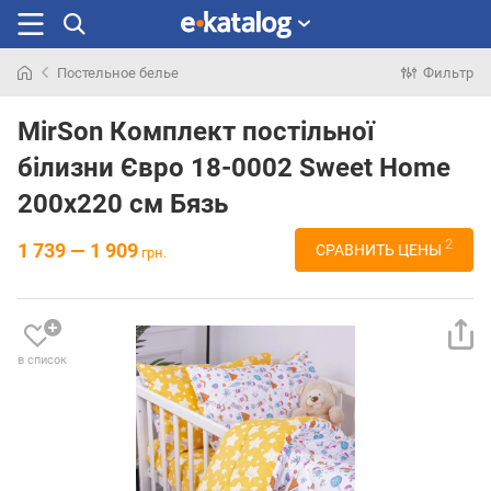
Постельное белье
Фильтр
Искали
раньше
MirSon Комплект постільної
білизни Євро 18-0002 Sweet Home
200х220 см Бязь
2
1 739 — 1 909
СРАВНИТЬ ЦЕНЫ
грн.
в список