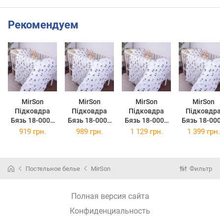
Рекомендуем
MirSon
MirSon
MirSon
MirSon
Підковдра
Підковдра
Підковдра
Підковдр
Бязь 18-0003
Бязь 18-0003
Бязь 18-0003
Бязь 18-00
Pinokio 160 x
Pinokio 175 x
Pinokio 200 x
Pinokio 220
919 грн.
989 грн.
1 129 грн.
1 399 грн.
220 см
210 см
220 см
240 см
Постельное белье
MirSon
Фильтр
Полная версия сайта
Конфиденциальность