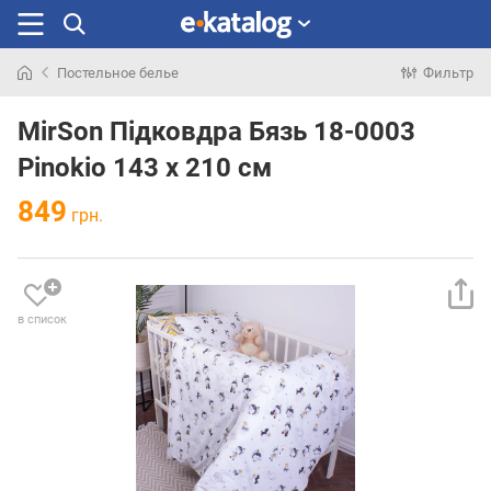
Постельное белье
Фильтр
Искали
раньше
MirSon Підковдра Бязь 18-0003
Pinokio 143 x 210 см
849
грн.
в список