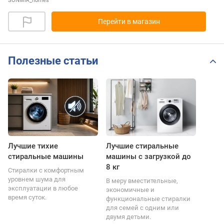
SONMIR_homes
Перейти в магазин
Полезные статьи
Лучшие тихие
Лучшие стиральные
стиральные машины
машины с загрузкой до
8 кг
Стиралки с комфортным
уровнем шума для
В меру вместительные,
эксплуатации в любое
экономичные и
время суток.
функциональные стиралки
для семей с одним или
двумя детьми.