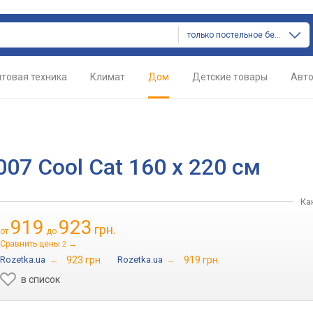
только постельное белье
товая техника
Климат
Дом
Детские товары
Авт
07 Cool Cat 160 x 220 см
Ка
919
923
грн.
от
до
Сравнить цены
→
2
Rozetka.ua
→
923 грн.
Rozetka.ua
→
919 грн.
в список