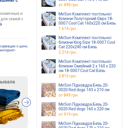
ашины с
от
499 грн.
ономичные и
MirSon Комплект постільної
білизни Полуторний Євро 18-
для семей с
0007 Cool Cat 160х220 см Бязь
1 614 грн.
MirSon Комплект постільної
білизни King Size 18-0007 Cool
формации о цене,
Cat 220х240 см Бязь
интернет-
2 214 грн.
MirSon Комплект постільної
білизни Сімейний 2 x 160 x 220
см 18-0007 Cool Cat Бязь
2 815 грн.
MirSon Підковдра Бязь 20-
0020 Red dogs 143 x 210 см
от
849 грн.
MirSon Підковдра Бязь 20-
0020 Red dogs 160 x 220 см
от
919 грн.
MirSon Підковдра Бязь 20-