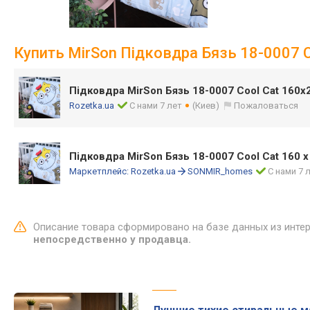
Купить MirSon Підковдра Бязь 18-0007 C
Підковдра MirSon Бязь 18-0007 Cool Cat 160
Rozetka.ua
С нами 7 лет
(Киев)
Пожаловаться
Підковдра MirSon Бязь 18-0007 Cool Cat 160 
Маркетплейс:
Rozetka.ua
SONMIR_homes
С нами 7 
Описание товара сформировано на базе данных из инте
непосредственно у продавца.