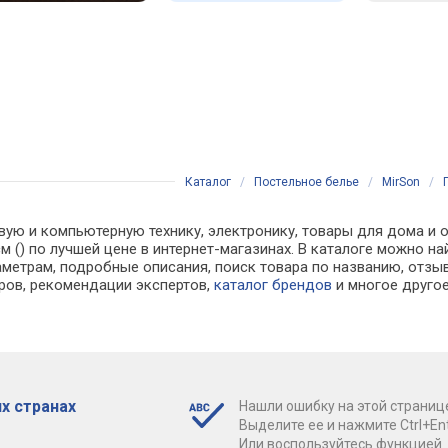
Каталог
/
Постельное белье
/
MirSon
/
вую и компьютерную технику, электронику, товары для дома и о
 см () по лучшей цене в интернет-магазинах. В каталоге можн
аметрам, подробные описания, поиск товара по названию, отзы
аров, рекомендации экспертов,
каталог брендов
и многое друго
х странах
Нашли ошибку на этой страниц
Выделите ее и нажмите Ctrl+Ent
Или воспользуйтесь функцией