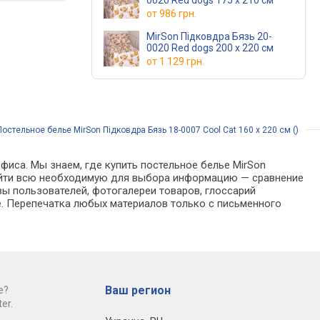
0020 Red dogs 175 x 210 см
от
986 грн.
MirSon Підковдра Бязь 20-
0020 Red dogs 200 x 220 см
от
1 129 грн.
Постельное белье MirSon Підковдра Бязь 18-0007 Cool Cat 160 x 220 см ()
фиса. Мы знаем, где купить постельное белье MirSon
о найти всю необходимую для выбора информацию — сравнение
вы пользователей, фотогалереи товаров, глоссарий
е. Перепечатка любых материалов только с письменного
Ваш регион
е?
er.