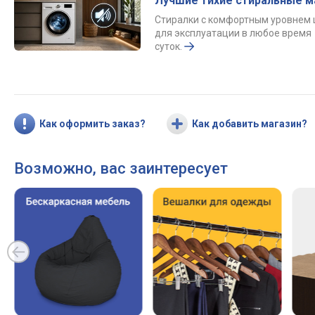
Лучшие тихие стиральные 
Стиралки с комфортным уровнем
для эксплуатации в любое время
суток.
Как оформить заказ?
Как добавить магазин?
Возможно, вас заинтересует