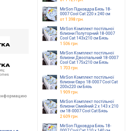
MirSon Підковдра Бязь 18-
0007 Cool Cat 220 x 240 см
от
1 398 грн.
MirSon Комплект постільної
білизни Полуторний 18-0007
Cool Cat 143х210 см Бязь
1 506 грн.
MirSon Комплект постільної
білизни Двоспальний 18-0007
Cool Cat 175х210 см Бязь
1 703 грн.
ец:
homes
MirSon Комплект постільної
білизни Євро 18-0007 Cool Cat
200х220 см Бязь
1 909 грн.
 информацию
MirSon Комплект постільної
білизни Сімейний 2 x 143 x 210
см 18-0007 Cool Cat Бязь
2 609 грн.
MirSon Підковдра Бязь 18-
0007 Cool Cat 110 x 140 см