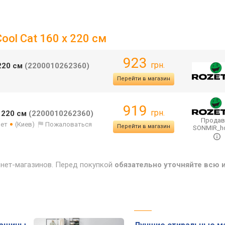
ool Cat 160 x 220 см
923
грн.
х220 см
(2200010262360)
Перейти в магазин
919
грн.
x 220 см
(2200010262360)
Продав
лет
(Киев)
Пожаловаться
Перейти в магазин
SONMIR_
рнет-магазинов. Перед покупкой
обязательно уточняйте всю