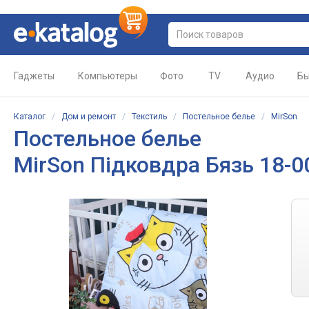
Гаджеты
Компьютеры
Фото
TV
Аудио
Бы
Каталог
/
Дом и ремонт
/
Текстиль
/
Постельное белье
/
MirSon
Постельное белье
MirSon Підковдра Бязь 18-00